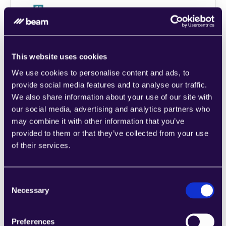
1CRM
Kombinieren Sie Abschnitte aus einer Reihe 
von Kategorien, um Seiten einfach 
This website uses cookies
zusammenzustellen, die den 
We use cookies to personalise content and ads, to
Anforderungen Ihres wachsenden 
provide social media features and to analyse our traffic.
Unternehmens entsprechen.
We also share information about your use of our site with
Learn more
our social media, advertising and analytics partners who
may combine it with other information that you’ve
provided to them or that they’ve collected from your use
of their services.
2Chat
Consent
Necessary
Kombinieren Sie Abschnitte aus einer Reihe 
Selection
von Kategorien, um Seiten einfach 
zusammenzustellen, die den 
Preferences