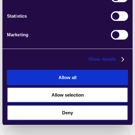
Anforderungen Ihres wachsenden 
Unternehmens entsprechen.
Learn more
Statistics
Marketing
Show details
2markdown
Kombinieren Sie Abschnitte aus einer Reihe 
von Kategorien, um Seiten einfach 
Allow all
zusammenzustellen, die den 
Anforderungen Ihres wachsenden 
Allow selection
Unternehmens entsprechen.
Learn more
Deny