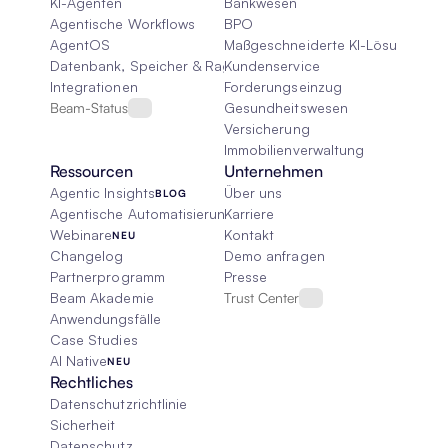
KI-Agenten
Bankwesen
Agentische Workflows
BPO
AgentOS
Maßgeschneiderte KI-Lösungen
Datenbank, Speicher & Rag
Kundenservice
Integrationen
Forderungseinzug
Beam-Status
Gesundheitswesen
Versicherung
Immobilienverwaltung
Ressourcen
Unternehmen
Agentic Insights
Über uns
BLOG
Agentische Automatisierung 101
Karriere
Webinare
Kontakt
NEU
Changelog
Demo anfragen
Partnerprogramm
Presse
Beam Akademie
Trust Center
Anwendungsfälle
Case Studies
AI Native
NEU
Rechtliches
Datenschutzrichtlinie
Sicherheit
Datenschutz