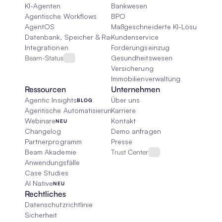
KI-Agenten
Bankwesen
Agentische Workflows
BPO
AgentOS
Maßgeschneiderte KI-Lösungen
Datenbank, Speicher & Rag
Kundenservice
Integrationen
Forderungseinzug
Beam-Status
Gesundheitswesen
Versicherung
Immobilienverwaltung
Ressourcen
Unternehmen
Agentic Insights
Über uns
BLOG
Agentische Automatisierung 101
Karriere
Webinare
Kontakt
NEU
Changelog
Demo anfragen
Partnerprogramm
Presse
Beam Akademie
Trust Center
Anwendungsfälle
Case Studies
AI Native
NEU
Rechtliches
Datenschutzrichtlinie
Sicherheit