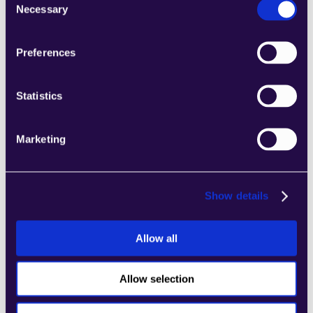
Necessary
Selection
2Chat
Preferences
Kombinieren Sie Abschnitte aus einer Reihe 
von Kategorien, um Seiten einfach 
Statistics
zusammenzustellen, die den 
Anforderungen Ihres wachsenden 
Unternehmens entsprechen.
Marketing
Learn more
Show details
Allow all
2markdown
Kombinieren Sie Abschnitte aus einer Reihe 
Allow selection
von Kategorien, um Seiten einfach 