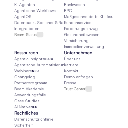
KI-Agenten
Bankwesen
Agentische Workflows
BPO
AgentOS
Maßgeschneiderte KI-Lösungen
Datenbank, Speicher & Rag
Kundenservice
Integrationen
Forderungseinzug
Beam-Status
Gesundheitswesen
Versicherung
Immobilienverwaltung
Ressourcen
Unternehmen
Agentic Insights
Über uns
BLOG
Agentische Automatisierung 101
Karriere
Webinare
Kontakt
NEU
Changelog
Demo anfragen
Partnerprogramm
Presse
Beam Akademie
Trust Center
Anwendungsfälle
Case Studies
AI Native
NEU
Rechtliches
Datenschutzrichtlinie
Sicherheit