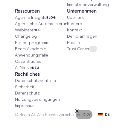
Immobilienverwaltung
Ressourcen
Unternehmen
Agentic Insights
Über uns
BLOG
Agentische Automatisierung 101
Karriere
Webinare
Kontakt
NEU
Changelog
Demo anfragen
Partnerprogramm
Presse
Beam Akademie
Trust Center
Anwendungsfälle
Case Studies
AI Native
NEU
Rechtliches
Datenschutzrichtlinie
Sicherheit
Datenschutz
Nutzungsbedingungen
Impressum
Select Language
© Beam AI. Alle Rechte vorbehalten 2026
DE