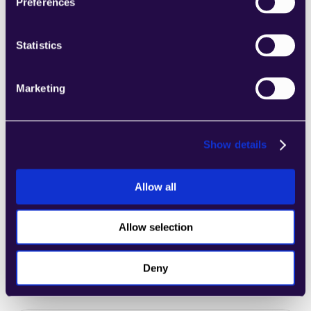
zusammenzustellen, die den 
Preferences
Anforderungen Ihres wachsenden 
Unternehmens entsprechen.
Statistics
Learn more
Marketing
Show details
2markdown
Kombinieren Sie Abschnitte aus einer Reihe 
Allow all
von Kategorien, um Seiten einfach 
zusammenzustellen, die den 
Anforderungen Ihres wachsenden 
Allow selection
Unternehmens entsprechen.
Learn more
Deny