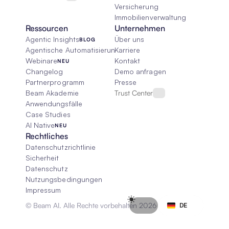
Versicherung
Immobilienverwaltung
Ressourcen
Unternehmen
Agentic Insights
Über uns
BLOG
Agentische Automatisierung 101
Karriere
Webinare
Kontakt
NEU
Changelog
Demo anfragen
Partnerprogramm
Presse
Beam Akademie
Trust Center
Anwendungsfälle
Case Studies
AI Native
NEU
Rechtliches
Datenschutzrichtlinie
Sicherheit
Datenschutz
Nutzungsbedingungen
Impressum
Select Language
© Beam AI. Alle Rechte vorbehalten 2026
DE