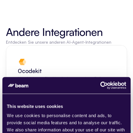
Andere Integrationen
Entdecken Sie unsere anderen AI-Agent-Integrationen
0codekit
Kombinieren Sie Abschnitte aus einer Reihe 
von Kategorien, um Seiten einfach 
zusammenzustellen, die den 
Anforderungen Ihres wachsenden 
This website uses cookies
Unternehmens entsprechen.
Learn more
We use cookies to personalise content and ads, to
provide social media features and to analyse our traffic.
We also share information about your use of our site with