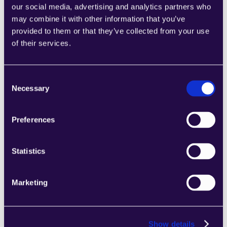
our social media, advertising and analytics partners who
may combine it with other information that you’ve
provided to them or that they’ve collected from your use
of their services.
1CRM
Kombinieren Sie Abschnitte aus einer Reihe 
von Kategorien, um Seiten einfach 
Consent
zusammenzustellen, die den 
Necessary
Selection
Anforderungen Ihres wachsenden 
Unternehmens entsprechen.
Learn more
Preferences
Statistics
Marketing
2Chat
Kombinieren Sie Abschnitte aus einer Reihe 
Show details
von Kategorien, um Seiten einfach 