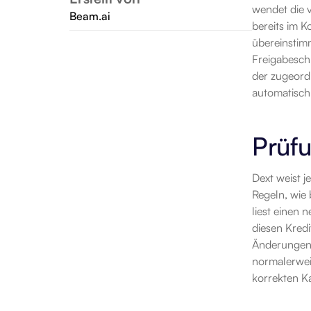
wendet die 
Beam.ai
bereits im K
übereinstimm
Freigabeschr
der zugeordn
automatisch
Prüf
Dext weist 
Regeln, wie 
liest einen 
diesen Kredi
Änderungen w
normalerweis
korrekten Ka