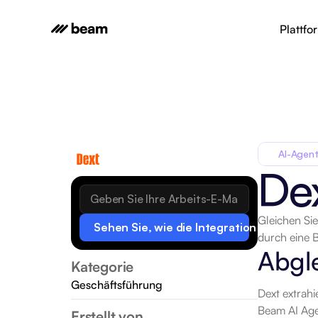
Plattfo
AI-Agent
De
Gleichen Si
Sehen Sie, wie die Integration funktionie
durch eine 
Abgl
Kategorie
Geschäftsführung
Dext extrahi
Beam AI Agen
Erstellt von