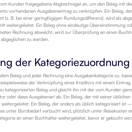
vom Kunden freigegebene Abgleichregel an, um den Beleg mit d
onto vorhandenen Ausgabeneintrag zu verknüpfen. Ein Beleg, der 
t (z. B. bei einer geringfügigen Rundungsdifferenz), wird als abg
itt weitergeleitet. Ein Beleg ohne eindeutige Übereinstimmung od
eten Rechnung abweicht, wird zur Überprüfung an einen Buchhalte
 abgeglichen zu werden.
ung der Kategoriezuordnung
jedem Beleg und jeder Rechnung eine Ausgabenkategorie zu, basier
beispielsweise der Verknüpfung eines Kreditors mit einem Eintra
neu kategorisierten Beleg und gleicht ihn mit der vom Kunden ge
tor oder diese Ausgabenart ab. Ein Beleg, der mit seiner üblichen
eitergeleitet. Ein Beleg, der anders als üblich kategorisiert ist – 
e unter Bürobedarf verbucht wird, plötzlich unter Reisekosten er
tegorie an einen Buchhalter weitergeleitet, bevor er gebucht wir