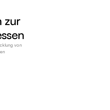
 zur 
essen
cklung von 
gen