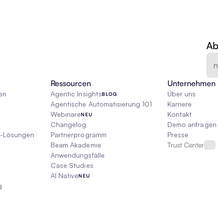
Ab
Ressourcen
Unternehmen
en
Agentic Insights
Über uns
BLOG
Agentische Automatisierung 101
Karriere
Webinare
Kontakt
NEU
Changelog
Demo anfragen
I-Lösungen
Partnerprogramm
Presse
Beam Akademie
Trust Center
Anwendungsfälle
Case Studies
AI Native
NEU
g