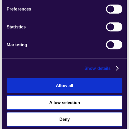
von Kategorien, um Seiten einfach 
Preferences
zusammenzustellen, die den 
Anforderungen Ihres wachsenden 
Unternehmens entsprechen.
Statistics
Learn more
Marketing
Show details
2markdown
Kombinieren Sie Abschnitte aus einer Reihe 
Allow all
von Kategorien, um Seiten einfach 
zusammenzustellen, die den 
Allow selection
Anforderungen Ihres wachsenden 
Unternehmens entsprechen.
Learn more
Deny