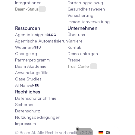
Integrationen
Forderungseinzug
Beam-Status
Gesundheitswesen
Versicherung
Immobilienverwaltung
Ressourcen
Unternehmen
Agentic Insights
Über uns
BLOG
Agentische Automatisierung 101
Karriere
Webinare
Kontakt
NEU
Changelog
Demo anfragen
Partnerprogramm
Presse
Beam Akademie
Trust Center
Anwendungsfälle
Case Studies
AI Native
NEU
Rechtliches
Datenschutzrichtlinie
Sicherheit
Datenschutz
Nutzungsbedingungen
Impressum
Select Language
© Beam AI. Alle Rechte vorbehalten 2026
DE