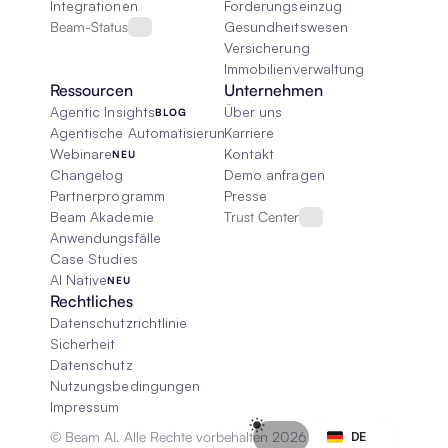
Integrationen
Forderungseinzug
Beam-Status
Gesundheitswesen
Versicherung
Immobilienverwaltung
Ressourcen
Unternehmen
Agentic Insights
Über uns
BLOG
Agentische Automatisierung 101
Karriere
Webinare
Kontakt
NEU
Changelog
Demo anfragen
Partnerprogramm
Presse
Beam Akademie
Trust Center
Anwendungsfälle
Case Studies
AI Native
NEU
Rechtliches
Datenschutzrichtlinie
Sicherheit
Datenschutz
Nutzungsbedingungen
Impressum
Select Language
© Beam AI. Alle Rechte vorbehalten 2026
DE