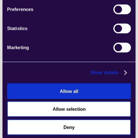
von Kategorien, um Seiten einfach 
Preferences
zusammenzustellen, die den 
Anforderungen Ihres wachsenden 
Unternehmens entsprechen.
Statistics
Learn more
Marketing
Show details
2markdown
Kombinieren Sie Abschnitte aus einer Reihe 
Allow all
von Kategorien, um Seiten einfach 
zusammenzustellen, die den 
Allow selection
Anforderungen Ihres wachsenden 
Unternehmens entsprechen.
Learn more
Deny