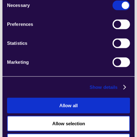
Necessary
Selection
2Chat
Preferences
Kombinieren Sie Abschnitte aus einer Reihe 
von Kategorien, um Seiten einfach 
zusammenzustellen, die den 
Statistics
Anforderungen Ihres wachsenden 
Unternehmens entsprechen.
Marketing
Learn more
Show details
Allow all
2markdown
Kombinieren Sie Abschnitte aus einer Reihe 
Allow selection
von Kategorien, um Seiten einfach 
zusammenzustellen, die den 