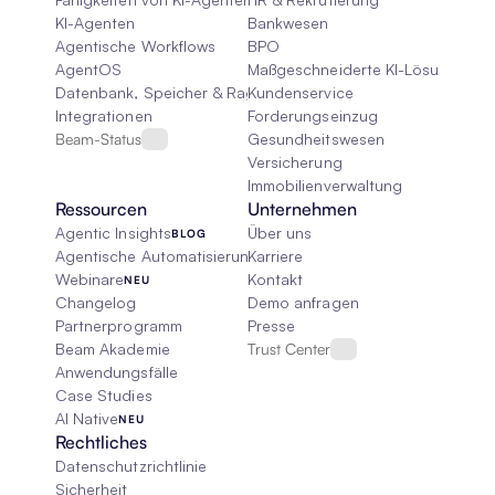
KI-Agenten
Bankwesen
Agentische Workflows
BPO
AgentOS
Maßgeschneiderte KI-Lösungen
Datenbank, Speicher & Rag
Kundenservice
Integrationen
Forderungseinzug
Beam-Status
Gesundheitswesen
Versicherung
Immobilienverwaltung
Ressourcen
Unternehmen
Agentic Insights
Über uns
BLOG
Agentische Automatisierung 101
Karriere
Webinare
Kontakt
NEU
Changelog
Demo anfragen
Partnerprogramm
Presse
Beam Akademie
Trust Center
Anwendungsfälle
Case Studies
AI Native
NEU
Rechtliches
Datenschutzrichtlinie
Sicherheit