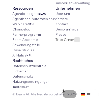
Immobilienverwaltung
Ressourcen
Unternehmen
Agentic Insights
Über uns
BLOG
Agentische Automatisierung 101
Karriere
Webinare
Kontakt
NEU
Changelog
Demo anfragen
Partnerprogramm
Presse
Beam Akademie
Trust Center
Anwendungsfälle
Case Studies
AI Native
NEU
Rechtliches
Datenschutzrichtlinie
Sicherheit
Datenschutz
Nutzungsbedingungen
Impressum
Select Language
© Beam AI. Alle Rechte vorbehalten 2026
DE