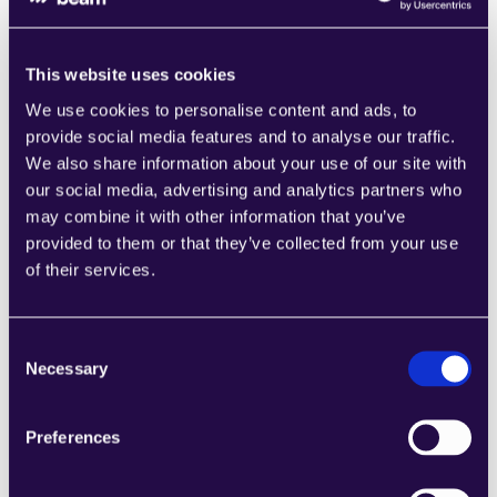
zusammenzustellen, die den 
Anforderungen Ihres wachsenden 
Unternehmens entsprechen.
This website uses cookies
Learn more
We use cookies to personalise content and ads, to
provide social media features and to analyse our traffic.
We also share information about your use of our site with
our social media, advertising and analytics partners who
may combine it with other information that you’ve
provided to them or that they’ve collected from your use
2Chat
of their services.
Kombinieren Sie Abschnitte aus einer Reihe 
von Kategorien, um Seiten einfach 
Consent
zusammenzustellen, die den 
Necessary
Selection
Anforderungen Ihres wachsenden 
Unternehmens entsprechen.
Learn more
Preferences