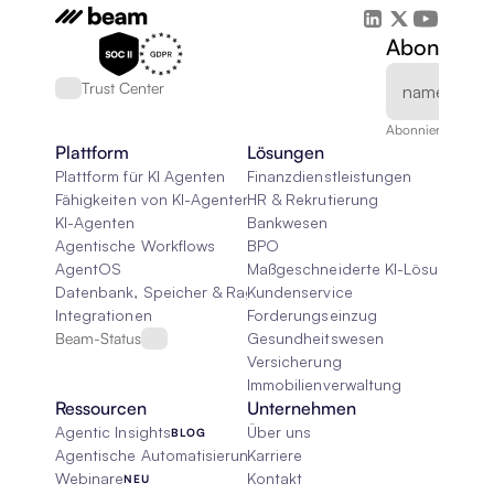
Abonnieren
Trust Center
Abonnieren Sie un
Plattform
Lösungen
Plattform für KI Agenten
Finanzdienstleistungen
Fähigkeiten von KI-Agenten
HR & Rekrutierung
KI-Agenten
Bankwesen
Agentische Workflows
BPO
AgentOS
Maßgeschneiderte KI-Lösungen
Datenbank, Speicher & Rag
Kundenservice
Integrationen
Forderungseinzug
Beam-Status
Gesundheitswesen
Versicherung
Immobilienverwaltung
Ressourcen
Unternehmen
Agentic Insights
Über uns
BLOG
Agentische Automatisierung 101
Karriere
Webinare
Kontakt
NEU