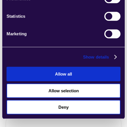
Unternehmens entsprechen.
Learn more
Statistics
Marketing
2markdown
Show details
Kombinieren Sie Abschnitte aus einer Reihe 
von Kategorien, um Seiten einfach 
Allow all
zusammenzustellen, die den 
Anforderungen Ihres wachsenden 
Unternehmens entsprechen.
Allow selection
Learn more
Deny