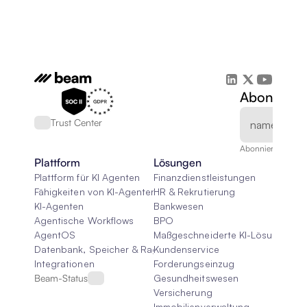
Abonnieren
Trust Center
Abonnieren Sie un
Plattform
Lösungen
Plattform für KI Agenten
Finanzdienstleistungen
Fähigkeiten von KI-Agenten
HR & Rekrutierung
KI-Agenten
Bankwesen
Agentische Workflows
BPO
AgentOS
Maßgeschneiderte KI-Lösungen
Datenbank, Speicher & Rag
Kundenservice
Integrationen
Forderungseinzug
Beam-Status
Gesundheitswesen
Versicherung
Immobilienverwaltung