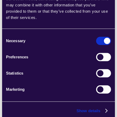
may combine it with other information that you’ve
1CRM
provided to them or that they’ve collected from your use
Kombinieren Sie Abschnitte aus einer Reihe 
of their services.
von Kategorien, um Seiten einfach 
zusammenzustellen, die den 
Anforderungen Ihres wachsenden 
Consent
Necessary
Unternehmens entsprechen.
Selection
Learn more
Preferences
Statistics
2Chat
Marketing
Kombinieren Sie Abschnitte aus einer Reihe 
von Kategorien, um Seiten einfach 
zusammenzustellen, die den 
Show details
Anforderungen Ihres wachsenden 