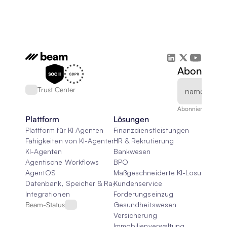
Abonnieren
Trust Center
Abonnieren Sie un
Plattform
Lösungen
Plattform für KI Agenten
Finanzdienstleistungen
Fähigkeiten von KI-Agenten
HR & Rekrutierung
KI-Agenten
Bankwesen
Agentische Workflows
BPO
AgentOS
Maßgeschneiderte KI-Lösungen
Datenbank, Speicher & Rag
Kundenservice
Integrationen
Forderungseinzug
Beam-Status
Gesundheitswesen
Versicherung
Immobilienverwaltung