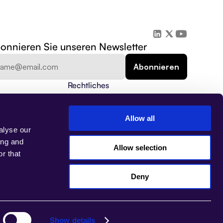
onnieren Sie unseren Newsletter
Rechtliches
Datenschutzrichtlinie
Sicherheit
Datenschutz
Allow all
Nutzungsbedingungen
alyse our
Impressum
ing and
Allow selection
r that
Deny
Select Language
DE
Show details