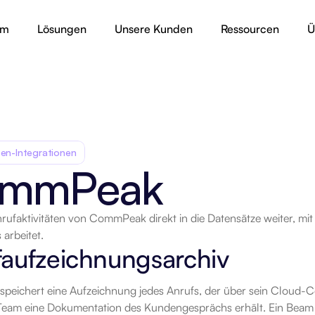
rm
Lösungen
Unsere Kunden
Ressourcen
Ü
en-Integrationen
mmPeak
nrufaktivitäten von CommPeak direkt in die Datensätze weiter, mit
rt
 arbeitet.
faufzeichnungsarchiv
eichert eine Aufzeichnung jedes Anrufs, der über sein Cloud-Co
Team eine Dokumentation des Kundengesprächs erhält. Ein Beam AI