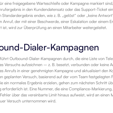
für eine freigegebene Warteschleife oder Kampagne markiert sind,
rufergebnis in den Kundendatensatz oder das Support-Ticket ein, 
m Standardergebnis enden, wie z. B. „gelöst“ oder „keine Antwort“
Ein Anruf, der mit einer Beschwerde, einer Eskalation oder einem 
rt ist, wird zur Überprüfung an einen Mitarbeiter weitergeleitet.
ound-Dialer-Kampagnen
hrt Outbound-Dialer-Kampagnen durch, die eine Liste von Tele
es Versuchs aufzeichnen – z. B. besetzt, verbunden oder keine An
des Anrufs in einer genehmigten Kampagne und aktualisiert den K
n geplanten Versuch, basierend auf der vom Team festgelegten F
e ein normales Ergebnis erzielen, gehen zum nächsten Schritt übe
 erforderlich ist. Eine Nummer, die eine Compliance-Markierung
Fehler über das vereinbarte Limit hinaus aufweist, wird an einen Mi
euer Versuch unternommen wird.