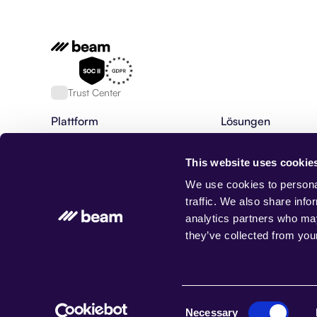
Trust Center
Plattform
Lösungen
Plattform für KI Agenten
Finanzdienstleistung
Fähigkeiten von KI-Agenten
HR & Rekrutierung
This website uses cookie
KI-Agenten
Bankwesen
Agentische Workflows
BPO
We use cookies to personal
AgentOS
Maßgeschneiderte K
traffic. We also share info
Datenbank, Speicher & Rag
Kundenservice
analytics partners who may
Integrationen
Forderungseinzug
they’ve collected from your
Beam-Status
Gesundheitswesen
Versicherung
Immobilienverwaltun
© Beam AI. Alle Rechte vorbehalten 2026
Consent
Necessary