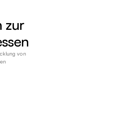
 zur 
essen
cklung von 
gen