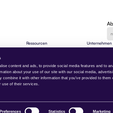
Ab
Ressourcen
Unternehmen
en
Agentic Insights
Über uns
BLOG
Agentische Automatisierung 101
Karriere
s
Webinare
Kontakt
NEU
Changelog
Demo anfragen
ise content and ads, to provide social media features and to an
I-Lösungen
Partnerprogramm
Presse
rmation about your use of our site with our social media, advertis
Beam Akademie
Trust Center
 combine it with other information that you’ve provided to them o
Anwendungsfälle
 use of their services.
Case Studies
AI Native
NEU
g
Preferences
Statistics
Marketing