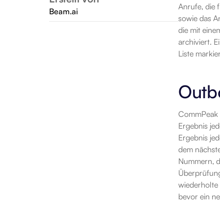
Anrufe, die 
Beam.ai
sowie das An
die mit eine
archiviert. 
Liste markie
Outb
CommPeak fü
Ergebnis jed
Ergebnis je
dem nächste
Nummern, di
Überprüfung
wiederholte 
bevor ein n