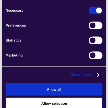
Consent
Necessary
Selection
Preferences
2Chat
Kombinieren Sie Abschnitte aus einer Reihe 
von Kategorien, um Seiten einfach 
Statistics
zusammenzustellen, die den 
Anforderungen Ihres wachsenden 
Marketing
Unternehmens entsprechen.
Learn more
Show details
Allow all
2markdown
Allow selection
Kombinieren Sie Abschnitte aus einer Reihe 