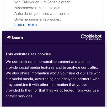
von Kategorien, um Seiten einfach 
zusammenzustellen, die den 
Anforderungen Ihres wachsenden 
Unternehmens entsprechen.
Learn more
This website uses cookies
1CRM
We use cookies to personalise content and ads, to
provide social media features and to analyse our traffic.
Kombinieren Sie Abschnitte aus einer Reihe 
We also share information about your use of our site with
von Kategorien, um Seiten einfach 
our social media, advertising and analytics partners who
zusammenzustellen, die den 
may combine it with other information that you’ve
Anforderungen Ihres wachsenden 
provided to them or that they’ve collected from your use
Unternehmens entsprechen.
of their services.
Learn more