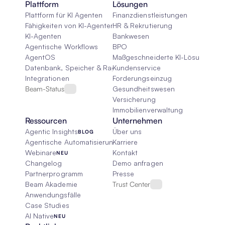
Plattform
Lösungen
Plattform für KI Agenten
Finanzdienstleistungen
Fähigkeiten von KI-Agenten
HR & Rekrutierung
KI-Agenten
Bankwesen
Agentische Workflows
BPO
AgentOS
Maßgeschneiderte KI-Lösungen
Datenbank, Speicher & Rag
Kundenservice
Integrationen
Forderungseinzug
Beam-Status
Gesundheitswesen
Versicherung
Immobilienverwaltung
Ressourcen
Unternehmen
Agentic Insights
Über uns
BLOG
Agentische Automatisierung 101
Karriere
Webinare
Kontakt
NEU
Changelog
Demo anfragen
Partnerprogramm
Presse
Beam Akademie
Trust Center
Anwendungsfälle
Case Studies
AI Native
NEU