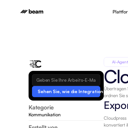
Plattfo
AI-Agent
Cl
Übertragen S
Sehen Sie, wie die Integration funktionie
ordnen Sie 
Expo
Kategorie
Kommunikation
Cloudpress l
konvertiert 
Erstellt von