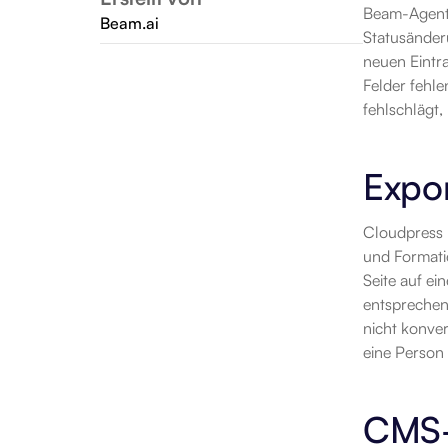
Beam-Agent s
Beam.ai
Statusänder
neuen Eintra
Felder fehl
fehlschlägt,
Expor
Cloudpress l
und Formatie
Seite auf ei
entsprechend
nicht konver
eine Person 
CMS-