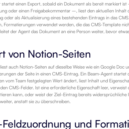
tartet einen Export, sobald ein Dokument als bereit markiert ist 
ung oder einen Freigabekommentar –, liest den aktuellen Inhalt d
g oder als Aktualisierung eines bestehenden Eintrags in das CMS.
en, Formatierungen verwendet werden, die das CMS-Template nicht 
 leitet der Agent das Dokument an eine Person weiter, bevor etwas
t von Notion-Seiten
iest auch Notion-Seiten auf dieselbe Weise wie ein Google Doc un
rungen der Seite in einen CMS-Eintrag. Ein Beam-Agent startet de
nen vom Team festgelegten Wert ändert, liest Inhalt und Eigenschaft
en CMS-Felder. Ist eine erforderliche Eigenschaft leer, verweist di
tieren kann, oder weist der Ziel-Eintrag bereits widersprüchliche Inh
weiter, anstatt sie zu überschreiben.
Feldzuordnung und Format