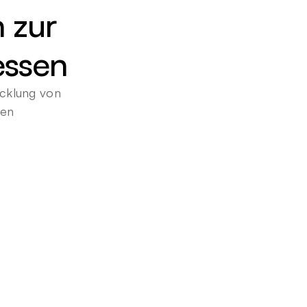
 zur 
essen
cklung von 
gen