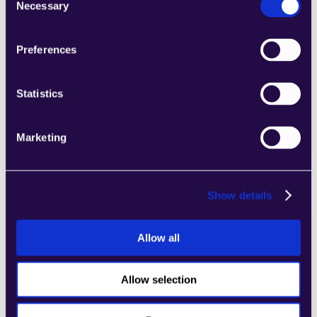
Necessary
Selection
2Chat
Kombinieren Sie Abschnitte aus einer Reihe 
Preferences
von Kategorien, um Seiten einfach 
zusammenzustellen, die den 
Statistics
Anforderungen Ihres wachsenden 
Unternehmens entsprechen.
Learn more
Marketing
Show details
Allow all
2markdown
Kombinieren Sie Abschnitte aus einer Reihe 
Allow selection
von Kategorien, um Seiten einfach 
zusammenzustellen, die den 
Anforderungen Ihres wachsenden 