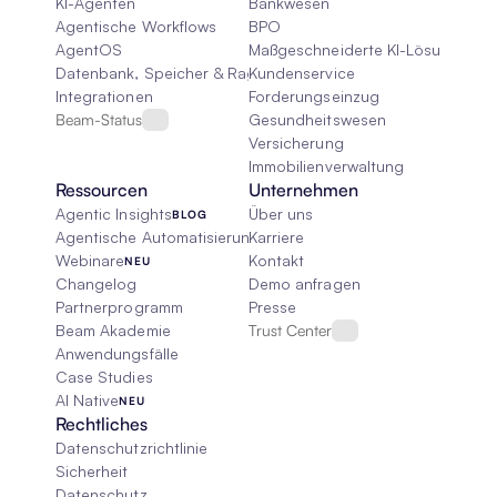
KI-Agenten
Bankwesen
Agentische Workflows
BPO
AgentOS
Maßgeschneiderte KI-Lösungen
Datenbank, Speicher & Rag
Kundenservice
Integrationen
Forderungseinzug
Beam-Status
Gesundheitswesen
Versicherung
Immobilienverwaltung
Ressourcen
Unternehmen
Agentic Insights
Über uns
BLOG
Agentische Automatisierung 101
Karriere
Webinare
Kontakt
NEU
Changelog
Demo anfragen
Partnerprogramm
Presse
Beam Akademie
Trust Center
Anwendungsfälle
Case Studies
AI Native
NEU
Rechtliches
Datenschutzrichtlinie
Sicherheit
Datenschutz