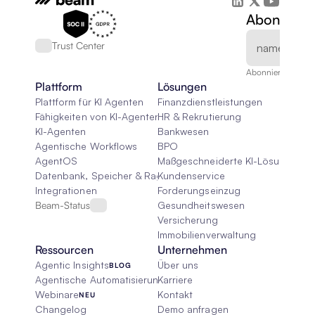
Abonnieren
Trust Center
Abonnieren Sie un
Plattform
Lösungen
Plattform für KI Agenten
Finanzdienstleistungen
Fähigkeiten von KI-Agenten
HR & Rekrutierung
KI-Agenten
Bankwesen
Agentische Workflows
BPO
AgentOS
Maßgeschneiderte KI-Lösungen
Datenbank, Speicher & Rag
Kundenservice
Integrationen
Forderungseinzug
Beam-Status
Gesundheitswesen
Versicherung
Immobilienverwaltung
Ressourcen
Unternehmen
Agentic Insights
Über uns
BLOG
Agentische Automatisierung 101
Karriere
Webinare
Kontakt
NEU
Changelog
Demo anfragen