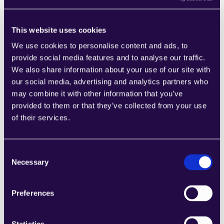
This website uses cookies
0codekit
We use cookies to personalise content and ads, to
Kombinieren Sie Abschnitte aus einer Reihe 
provide social media features and to analyse our traffic.
von Kategorien, um Seiten einfach 
We also share information about your use of our site with
zusammenzustellen, die den 
our social media, advertising and analytics partners who
Anforderungen Ihres wachsenden 
may combine it with other information that you’ve
Unternehmens entsprechen.
provided to them or that they’ve collected from your use
Learn more
of their services.
Consent
Necessary
Selection
1CRM
Preferences
Kombinieren Sie Abschnitte aus einer Reihe 
von Kategorien, um Seiten einfach 