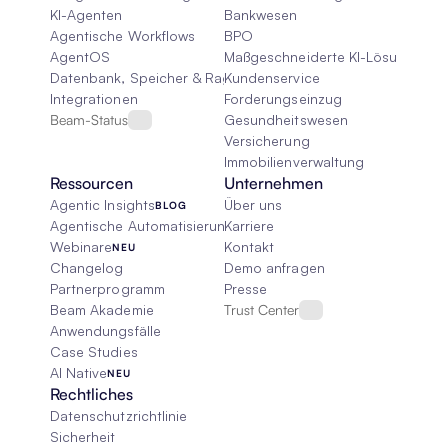
KI-Agenten
Bankwesen
Agentische Workflows
BPO
AgentOS
Maßgeschneiderte KI-Lösungen
Datenbank, Speicher & Rag
Kundenservice
Integrationen
Forderungseinzug
Beam-Status
Gesundheitswesen
Versicherung
Immobilienverwaltung
Ressourcen
Unternehmen
Agentic Insights
Über uns
BLOG
Agentische Automatisierung 101
Karriere
Webinare
Kontakt
NEU
Changelog
Demo anfragen
Partnerprogramm
Presse
Beam Akademie
Trust Center
Anwendungsfälle
Case Studies
AI Native
NEU
Rechtliches
Datenschutzrichtlinie
Sicherheit