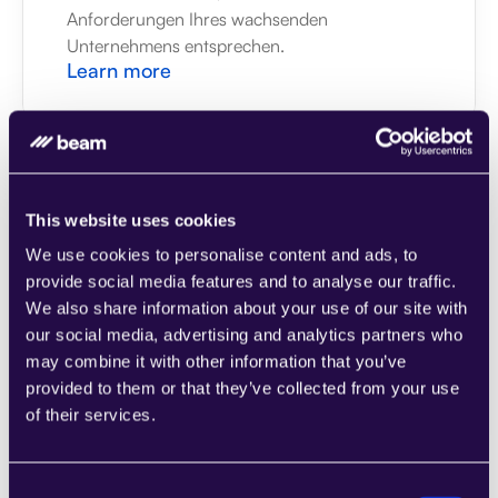
Anforderungen Ihres wachsenden 
Unternehmens entsprechen.
Learn more
This website uses cookies
1CRM
We use cookies to personalise content and ads, to
Kombinieren Sie Abschnitte aus einer Reihe 
provide social media features and to analyse our traffic.
von Kategorien, um Seiten einfach 
We also share information about your use of our site with
zusammenzustellen, die den 
our social media, advertising and analytics partners who
Anforderungen Ihres wachsenden 
may combine it with other information that you’ve
Unternehmens entsprechen.
provided to them or that they’ve collected from your use
Learn more
of their services.
Consent