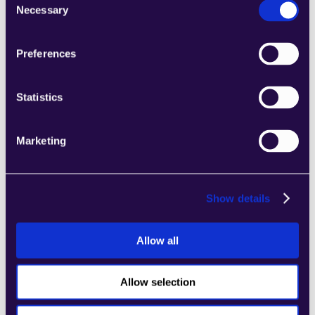
Necessary
Selection
2Chat
Preferences
Kombinieren Sie Abschnitte aus einer Reihe 
von Kategorien, um Seiten einfach 
Statistics
zusammenzustellen, die den 
Anforderungen Ihres wachsenden 
Unternehmens entsprechen.
Marketing
Learn more
Show details
Allow all
2markdown
Allow selection
Kombinieren Sie Abschnitte aus einer Reihe 
von Kategorien, um Seiten einfach 