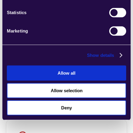
Unternehmens entsprechen.
Learn more
Statistics
Marketing
2markdown
Show details
Kombinieren Sie Abschnitte aus einer Reihe 
von Kategorien, um Seiten einfach 
Allow all
zusammenzustellen, die den 
Anforderungen Ihres wachsenden 
Allow selection
Unternehmens entsprechen.
Learn more
Deny