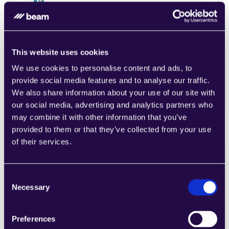
1CRM
Kombinieren Sie Abschnitte aus einer Reihe 
von Kategorien, um Seiten einfach 
This website uses cookies
zusammenzustellen, die den 
Anforderungen Ihres wachsenden 
We use cookies to personalise content and ads, to
Unternehmens entsprechen.
provide social media features and to analyse our traffic.
Learn more
We also share information about your use of our site with
our social media, advertising and analytics partners who
may combine it with other information that you’ve
provided to them or that they’ve collected from your use
of their services.
2Chat
Consent
Kombinieren Sie Abschnitte aus einer Reihe 
Necessary
Selection
von Kategorien, um Seiten einfach 
zusammenzustellen, die den 
Anforderungen Ihres wachsenden 
Preferences