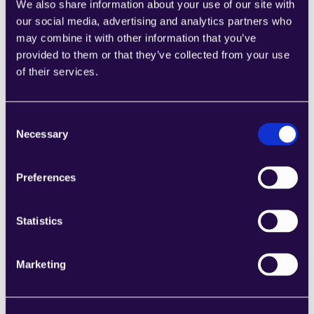
We also share information about your use of our site with
our social media, advertising and analytics partners who
may combine it with other information that you’ve
provided to them or that they’ve collected from your use
of their services.
1CRM
Kombinieren Sie Abschnitte aus einer Reihe 
von Kategorien, um Seiten einfach 
Consent
zusammenzustellen, die den 
Necessary
Selection
Anforderungen Ihres wachsenden 
Unternehmens entsprechen.
Learn more
Preferences
Statistics
Marketing
2Chat
Kombinieren Sie Abschnitte aus einer Reihe 