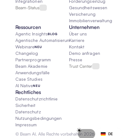
Integrationen
Forderungseinzug
Beam-Status
Gesundheitswesen
Versicherung
Immobilienverwaltung
Ressourcen
Unternehmen
Agentic Insights
Über uns
BLOG
Agentische Automatisierung 101
Karriere
Webinare
Kontakt
NEU
Changelog
Demo anfragen
Partnerprogramm
Presse
Beam Akademie
Trust Center
Anwendungsfälle
Case Studies
AI Native
NEU
Rechtliches
Datenschutzrichtlinie
Sicherheit
Datenschutz
Nutzungsbedingungen
Impressum
Select Language
© Beam AI. Alle Rechte vorbehalten 2026
DE