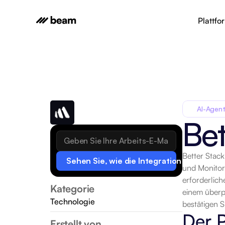
Plattfo
AI-Agent
Bet
Better Stack
Sehen Sie, wie die Integration funktionie
und Monitore
erforderlic
Kategorie
einem überp
Technologie
bestätigen 
Der P
Erstellt von