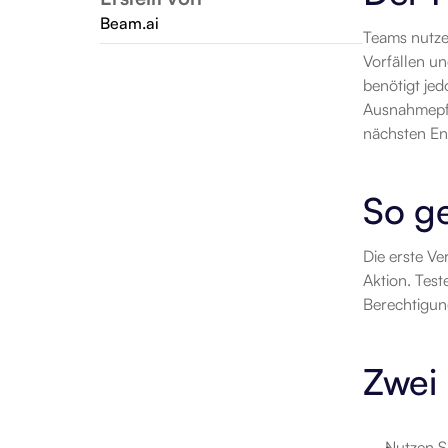
Beam.ai
Teams nutzen
Vorfällen un
benötigt jed
Ausnahmepfad
nächsten En
So ge
Die erste Ve
Aktion. Test
Berechtigun
Zwei 
Nutzen Si