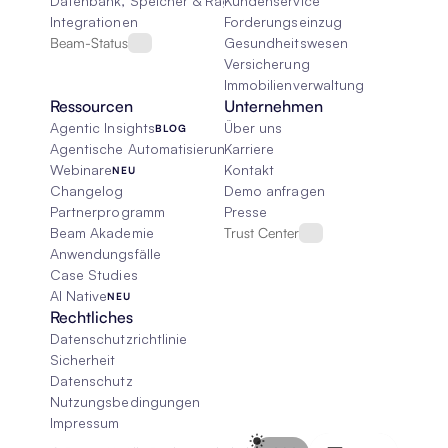
Datenbank, Speicher & Rag
Kundenservice
Integrationen
Forderungseinzug
Beam-Status
Gesundheitswesen
Versicherung
Immobilienverwaltung
Ressourcen
Unternehmen
Agentic Insights
Über uns
BLOG
Agentische Automatisierung 101
Karriere
Webinare
Kontakt
NEU
Changelog
Demo anfragen
Partnerprogramm
Presse
Beam Akademie
Trust Center
Anwendungsfälle
Case Studies
AI Native
NEU
Rechtliches
Datenschutzrichtlinie
Sicherheit
Datenschutz
Nutzungsbedingungen
Impressum
Select Language