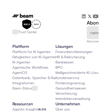
Abonnieren
Trust Center
Abonnieren Sie un
Plattform
Lösungen
Plattform für KI Agenten
Finanzdienstleistungen
Fähigkeiten von KI-Agenten
HR & Rekrutierung
KI-Agenten
Bankwesen
Agentische Workflows
BPO
AgentOS
Maßgeschneiderte KI-Lösungen
Datenbank, Speicher & Rag
Kundenservice
Integrationen
Forderungseinzug
Beam-Status
Gesundheitswesen
Versicherung
Immobilienverwaltung
Ressourcen
Unternehmen
Agentic Insights
Über uns
BLOG