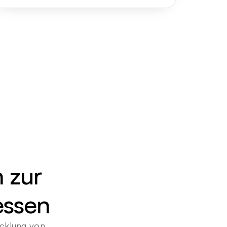
 zur 
essen
cklung von 