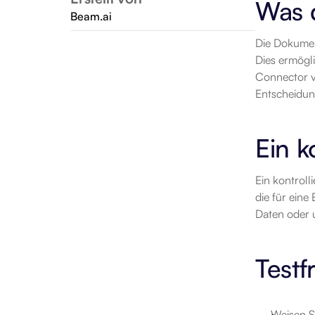
Was 
Beam.ai
Die Dokumen
Dies ermögli
Connector ve
Entscheidun
Ein k
Ein kontroll
die für eine
Daten oder 
Testf
Weisen S