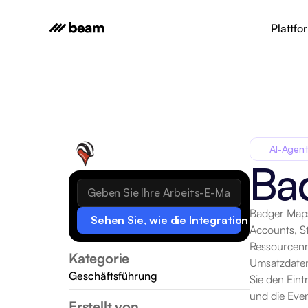
Plattfo
AI-Agent
Ba
Badger Maps
Sehen Sie, wie die Integration funktionie
Accounts, St
Ressourcenm
Kategorie
Umsatzdatens
Geschäftsführung
Sie den Ein
und die Eve
Erstellt von