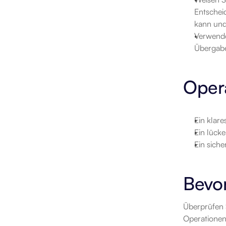
Entschei
kann und
Verwenden
Übergabe
Opera
Ein klar
Ein lücke
Ein sich
Bevor
Überprüfen 
Operationen 