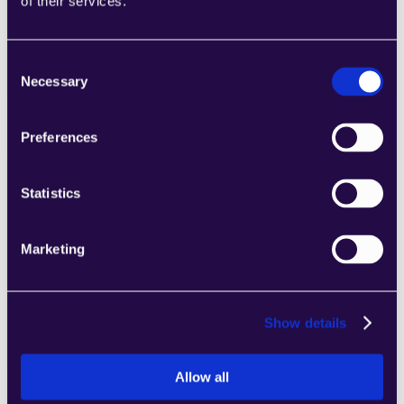
of their services.
Anforderungen Ihres wachsenden 
Unternehmens entsprechen.
Learn more
Consent
Necessary
Selection
Preferences
Statistics
2Chat
Kombinieren Sie Abschnitte aus einer Reihe 
von Kategorien, um Seiten einfach 
Marketing
zusammenzustellen, die den 
Anforderungen Ihres wachsenden 
Unternehmens entsprechen.
Show details
Learn more
Allow all