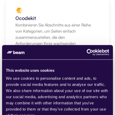
0codekit
Kombinieren Sie Abschnitte aus einer Reihe 
von Kategorien, um Seiten einfach 
zusammenzustellen, die den 
Anforderungen Ihres wachsenden 
Unternehmens entsprechen.
Learn more
This website uses cookies
We use cookies to personalise content and ads, to
provide social media features and to analyse our traffic.
We also share information about your use of our site with
1CRM
our social media, advertising and analytics partners who
Kombinieren Sie Abschnitte aus einer Reihe 
may combine it with other information that you’ve
von Kategorien, um Seiten einfach 
provided to them or that they’ve collected from your use
zusammenzustellen, die den 