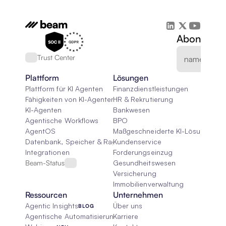
Abonnieren
Trust Center
Plattform
Lösungen
Plattform für KI Agenten
Finanzdienstleistungen
Fähigkeiten von KI-Agenten
HR & Rekrutierung
KI-Agenten
Bankwesen
Agentische Workflows
BPO
AgentOS
Maßgeschneiderte KI-Lösungen
Datenbank, Speicher & Rag
Kundenservice
Integrationen
Forderungseinzug
Beam-Status
Gesundheitswesen
Versicherung
Immobilienverwaltung
Ressourcen
Unternehmen
Agentic Insights
Über uns
BLOG
Agentische Automatisierung 101
Karriere