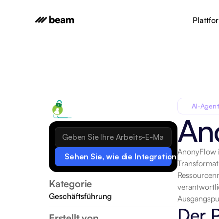
Plattfo
AI-Agent
An
AnonyFlow is
Sehen Sie, wie die Integration funktionie
Transformat
Ressourcenm
Kategorie
verantwortl
Geschäftsführung
Ausgangspun
Der 
Erstellt von