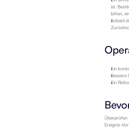
ist. Best
bitten, e
Sobald da
Zurücksch
Opera
Ein konk
Bessere S
Ein Rollo
Bevor
Überprüfen 
Ereignis-Vor