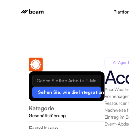
Plattfo
AI-Agent
Ac
AccuWeather 
Sehen Sie, wie die Integration funktionie
Vorhersagen
Ressourcenm
Kategorie
Nachweise fü
Geschäftsführung
Eintrag im 
Event-Abde
Erstellt von