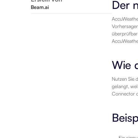
Der 
Beam.ai
AccuWeather 
Vorhersagen
überprüfbar
AccuWeather
Wie d
Nutzen Sie d
gelangt, wel
Connector o
Beisp
Ein sinnv