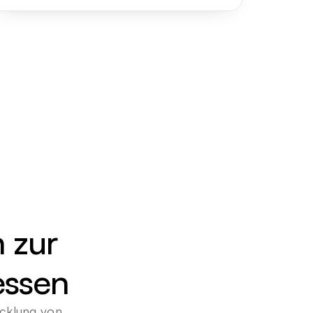
 zur 
essen
cklung von 