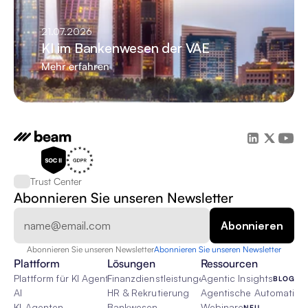
21.07.2026
KI im Bankenwesen der VAE
Mehr erfahren
Trust Center
Abonnieren Sie unseren Newsletter
Abonnieren Sie unseren Newsletter
Abonnieren Sie unseren Newsletter
Plattform
Lösungen
Ressourcen
Plattform für KI Agenten
Finanzdienstleistungen
Agentic Insights
BLOG
AI
HR & Rekrutierung
Agentische Automatisie
KI-Agenten
Bankwesen
Webinare
NEU