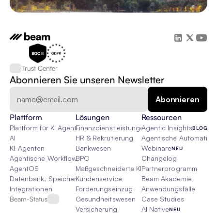
Trust Center
Abonnieren Sie unseren Newsletter
Plattform
Lösungen
Ressourcen
Plattform für KI Agenten
Finanzdienstleistungen
Agentic Insights
BLOG
AI
HR & Rekrutierung
Agentische Automatisie
KI-Agenten
Bankwesen
Webinare
NEU
Agentische Workflows
BPO
Changelog
AgentOS
Maßgeschneiderte KI-Lösungen
Partnerprogramm
Datenbank, Speicher & Rag
Kundenservice
Beam Akademie
Integrationen
Forderungseinzug
Anwendungsfälle
Beam-Status
Gesundheitswesen
Case Studies
Versicherung
AI Native
NEU