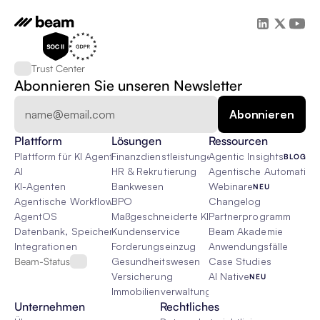
Trust Center
Abonnieren Sie unseren Newsletter
Plattform
Lösungen
Ressourcen
Plattform für KI Agenten
Finanzdienstleistungen
Agentic Insights
BLOG
AI
HR & Rekrutierung
Agentische Automatisie
KI-Agenten
Bankwesen
Webinare
NEU
Agentische Workflows
BPO
Changelog
AgentOS
Maßgeschneiderte KI-Lösungen
Partnerprogramm
Datenbank, Speicher & Rag
Kundenservice
Beam Akademie
Integrationen
Forderungseinzug
Anwendungsfälle
Beam-Status
Gesundheitswesen
Case Studies
Versicherung
AI Native
NEU
Immobilienverwaltung
Unternehmen
Rechtliches