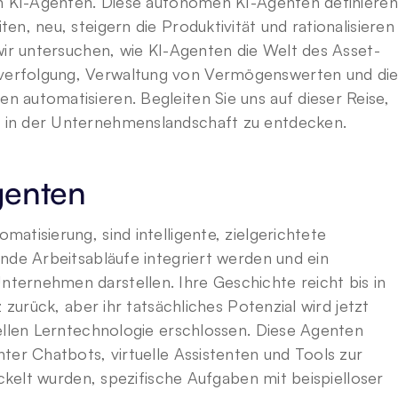
on KI-Agenten. Diese autonomen KI-Agenten definieren 
n, neu, steigern die Produktivität und rationalisieren 
wir untersuchen, wie KI-Agenten die Welt des Asset-
erfolgung, Verwaltung von Vermögenswerten und die
automatisieren. Begleiten Sie uns auf dieser Reise, 
 in der Unternehmenslandschaft zu entdecken.
genten
tisierung, sind intelligente, zielgerichtete 
nde Arbeitsabläufe integriert werden und ein 
ernehmen darstellen. Ihre Geschichte reicht bis in 
 zurück, aber ihr tatsächliches Potenzial wird jetzt 
ellen Lerntechnologie erschlossen. Diese Agenten 
ter Chatbots, virtuelle Assistenten und Tools zur 
ickelt wurden, spezifische Aufgaben mit beispielloser 