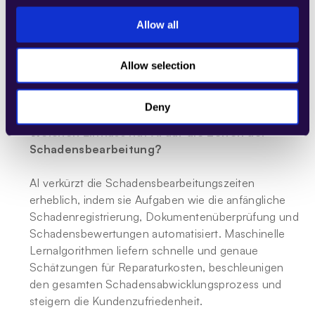
indem sie Kundendaten und -verhalten analysiert, 
Allow all
um maßgeschneiderten Versicherungsschutz und 
Preise anzubieten. Diese Personalisierung verbessert 
die Kundenzufriedenheit und -loyalität, indem sie 
Allow selection
Policen bereitstellt, die den individuellen 
Bedürfnissen und Vorlieben entsprechen.
Deny
Welchen Einfluss hat AI auf die Zeiten der 
Schadensbearbeitung?
AI verkürzt die Schadensbearbeitungszeiten 
erheblich, indem sie Aufgaben wie die anfängliche 
Schadenregistrierung, Dokumentenüberprüfung und 
Schadensbewertungen automatisiert. Maschinelle 
Lernalgorithmen liefern schnelle und genaue 
Schätzungen für Reparaturkosten, beschleunigen 
den gesamten Schadensabwicklungsprozess und 
steigern die Kundenzufriedenheit.