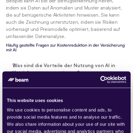
Beispiel kann AI bei der Betrugserkennung helfen, 
indem sie Daten auf Anomalien und Muster analysiert, 
die auf betrügerische Aktivitäten hinweisen. Sie kann 
auch die Zeichnung unterstützen, indem sie Risiken 
vorhersagt und Preismodelle optimiert, basierend auf 
umfassender Datenanalyse.
Häufig gestellte Fragen zur Kostenreduktion in der Versicherung 
mit AI
Was sind die Vorteile der Nutzung von AI in 
Versicherungsoperationen?
AI in Versicherungsoperationen hilft, Betriebskosten 
zu senken, die Genauigkeit in der Zeichnung und 
This website uses cookies
Schadensbearbeitung zu verbessern und den 
Kundenservice durch automatisierte Unterstützung 
We use cookies to personalise content and ads, to
und personalisierte Interaktionen zu optimieren. 
provide social media features and to analyse our traffic.
Diese Verbesserungen führen zu höherer Effizienz, 
We also share information about your use of our site with
besserem Risikomanagement und erhöhter 
our social media, advertising and analytics partners who