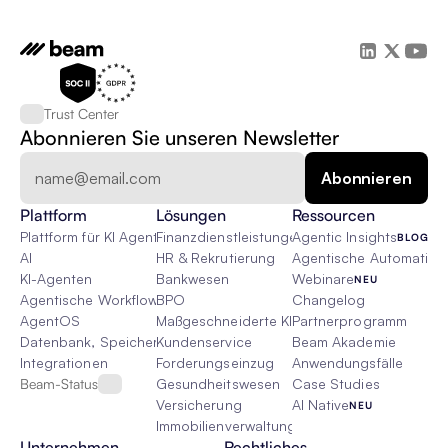
Trust Center
Abonnieren Sie unseren Newsletter
Plattform
Lösungen
Ressourcen
Plattform für KI Agenten
Finanzdienstleistungen
Agentic Insights
BLOG
AI
HR & Rekrutierung
Agentische Automatisie
KI-Agenten
Bankwesen
Webinare
NEU
Agentische Workflows
BPO
Changelog
AgentOS
Maßgeschneiderte KI-Lösungen
Partnerprogramm
Datenbank, Speicher & Rag
Kundenservice
Beam Akademie
Integrationen
Forderungseinzug
Anwendungsfälle
Beam-Status
Gesundheitswesen
Case Studies
Versicherung
AI Native
NEU
Immobilienverwaltung
Unternehmen
Rechtliches