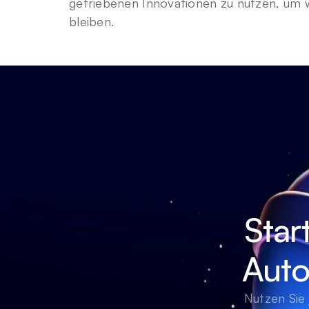
getriebenen Innovationen zu nutzen, um we
bleiben.
Star
Auto
Nutzen Sie 