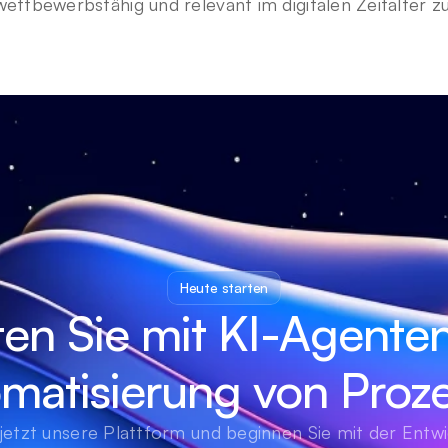
ttbewerbsfähig und relevant im digitalen Zeitalter zu
Heute starten
ten Sie mit KI-Agenten
matisierung von Proz
jetzt unsere Plattform und beginnen Sie mit der Entwi