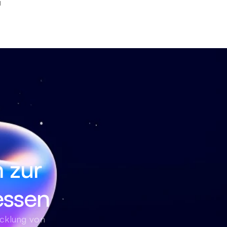
 
 zur 
essen
cklung von 