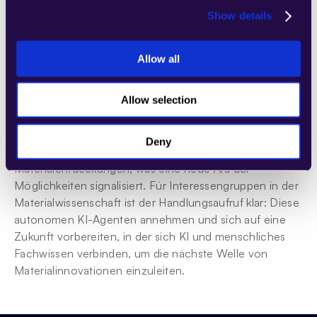
Show details
Schlussfolgerung: Die KI-Revolution in 
der Materialwissenschaft begrüßen
Allow all
KI-Agenten stehen als Zeugnis menschlichen 
Einfallsreichtums, indem sie eine neue Perspektive 
bieten, durch die wir die Materialwissenschaft 
Allow selection
erforschen und innovieren können. Wie wir gesehen 
haben, reicht ihr Einfluss von der Verbesserung der 
Deny
Forschungseffizienz bis zur Erforschung neuer 
Materialentdeckungen, was eine neue Ära der 
Möglichkeiten signalisiert. Für Interessengruppen in der 
Materialwissenschaft ist der Handlungsaufruf klar: Diese 
autonomen KI-Agenten annehmen und sich auf eine 
Zukunft vorbereiten, in der sich KI und menschliches 
Fachwissen verbinden, um die nächste Welle von 
Materialinnovationen einzuleiten.