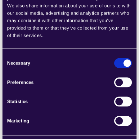
Energie, Luft- und Raumfahrt sowie Biotechnologie 
We also share information about your use of our site with
revolutionieren könnten.
our social media, advertising and analytics partners who
may combine it with other information that you’ve
provided to them or that they’ve collected from your use
Navigieren in einer KI-verbesserten 
of their services.
Landschaft der Materialwissenschaft
Für Unternehmen in der Materialwissenschaft erfordert 
Consent
die Integration von KI-Agenten eine strategische 
Necessary
Selection
Planung. Dies beinhaltet nicht nur die Investition in die 
richtigen KI-Plattformen und -Tools, sondern auch die 
Förderung einer Belegschaft, die in KI und 
Preferences
Datenwissenschaft geschult ist. Die Annahme 
agentischer Automatisierung und KI-gesteuerter 
Statistics
Methoden wird entscheidend sein, um 
wettbewerbsfähig zu bleiben und Innovationen in 
diesem sich ständig weiterentwickelnden Feld 
Marketing
anzuführen.