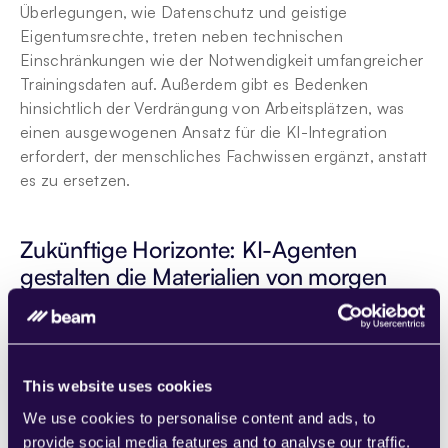
Überlegungen, wie Datenschutz und geistige 
Eigentumsrechte, treten neben technischen 
Einschränkungen wie der Notwendigkeit umfangreicher 
Trainingsdaten auf. Außerdem gibt es Bedenken 
hinsichtlich der Verdrängung von Arbeitsplätzen, was 
einen ausgewogenen Ansatz für die KI-Integration 
erfordert, der menschliches Fachwissen ergänzt, anstatt 
es zu ersetzen.
Zukünftige Horizonte: KI-Agenten 
gestalten die Materialien von morgen
Mit Blick auf die Zukunft wird erwartet, dass KI-Agenten 
in der Materialwissenschaft noch ausgefeilter werden, 
was bisher unerreichte Stufen der Anpassung und 
Kontrolle über Materialeigenschaften ermöglicht. Diese 
This website uses cookies
Weitsicht erstreckt sich auf die Möglichkeit, völlig neue 
We use cookies to personalise content and ads, to
Materialklassen zu entdecken, die Sektoren wie 
provide social media features and to analyse our traffic.