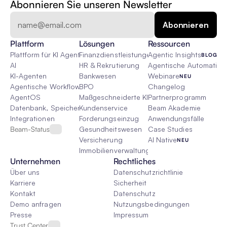
Abonnieren Sie unseren Newsletter
Plattform
Lösungen
Ressourcen
Plattform für KI Agenten
Finanzdienstleistungen
Agentic Insights
BLOG
AI
HR & Rekrutierung
Agentische Automatisie
KI-Agenten
Bankwesen
Webinare
NEU
Agentische Workflows
BPO
Changelog
AgentOS
Maßgeschneiderte KI-Lösungen
Partnerprogramm
Datenbank, Speicher & Rag
Kundenservice
Beam Akademie
Integrationen
Forderungseinzug
Anwendungsfälle
Beam-Status
Gesundheitswesen
Case Studies
Versicherung
AI Native
NEU
Immobilienverwaltung
Unternehmen
Rechtliches
Über uns
Datenschutzrichtlinie
Karriere
Sicherheit
Kontakt
Datenschutz
Demo anfragen
Nutzungsbedingungen
Presse
Impressum
Trust Center