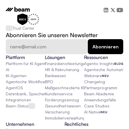
Trust Center
Abonnieren Sie unseren Newsletter
Plattform
Lösungen
Ressourcen
Plattform für KI Agenten
Finanzdienstleistungen
Agentic Insights
BLOG
AI
HR & Rekrutierung
Agentische Automatisie
KI-Agenten
Bankwesen
Webinare
NEU
Agentische Workflows
BPO
Changelog
AgentOS
Maßgeschneiderte KI-Lösungen
Partnerprogramm
Datenbank, Speicher & Rag
Kundenservice
Beam Akademie
Integrationen
Forderungseinzug
Anwendungsfälle
Beam-Status
Gesundheitswesen
Case Studies
Versicherung
AI Native
NEU
Immobilienverwaltung
Unternehmen
Rechtliches