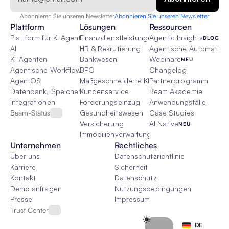
Abonnieren Sie unseren Newsletter
Abonnieren Sie unseren Newsletter
Plattform
Lösungen
Ressourcen
Plattform für KI Agenten
Finanzdienstleistungen
Agentic Insights
BLOG
AI
HR & Rekrutierung
Agentische Automatisie
KI-Agenten
Bankwesen
Webinare
NEU
Agentische Workflows
BPO
Changelog
AgentOS
Maßgeschneiderte KI-Lösungen
Partnerprogramm
Datenbank, Speicher & Rag
Kundenservice
Beam Akademie
Integrationen
Forderungseinzug
Anwendungsfälle
Beam-Status
Gesundheitswesen
Case Studies
Versicherung
AI Native
NEU
Immobilienverwaltung
Unternehmen
Rechtliches
Über uns
Datenschutzrichtlinie
Karriere
Sicherheit
Kontakt
Datenschutz
Demo anfragen
Nutzungsbedingungen
Presse
Impressum
Trust Center
Select Language
DE