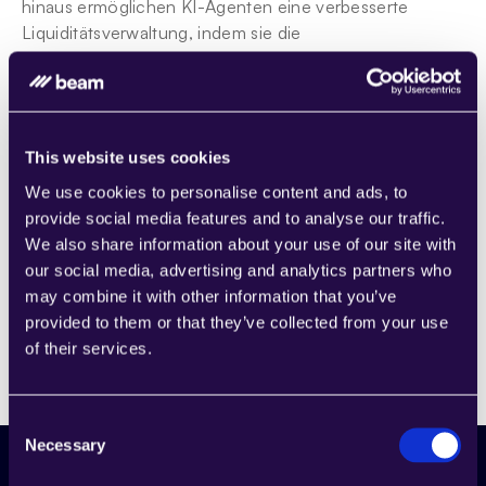
hinaus ermöglichen KI-Agenten eine verbesserte 
Liquiditätsverwaltung, indem sie die 
Rechnungsverarbeitung beschleunigen und pünktliche 
Zahlungen sicherstellen. Dies verbessert nicht nur die 
finanzielle Stabilität, sondern stärkt auch die 
Beziehungen zu Lieferanten. Mit wachsendem 
This website uses cookies
Unternehmenswachstum ermöglicht die KI-gesteuerte 
Automatisierung eine effiziente Skalierung der Abläufe, 
We use cookies to personalise content and ads, to
ohne dass zusätzliches Personal benötigt wird. Durch 
provide social media features and to analyse our traffic.
das Vorantreiben dieser innovativen Technologie 
We also share information about your use of our site with
können Unternehmen in einer zunehmend digitalen 
our social media, advertising and analytics partners who
Geschäftsumgebung einen Wettbewerbsvorteil 
may combine it with other information that you’ve
erhalten.
provided to them or that they’ve collected from your use
of their services.
Consent
Necessary
Selection