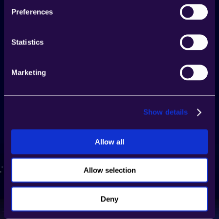
Preferences
Statistics
Marketing
Show details
Heute starten
Starten Sie mit KI-Agenten zur 
Allow all
Automatisierung von Prozessen
Nutzen Sie jetzt unsere Plattform und 
Allow selection
beginnen Sie mit der Entwicklung von KI-
Agenten für verschiedene Arten von 
Automatisierungen
Deny
Zugang anfordern