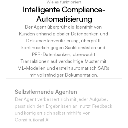
Wie es funktioniert
Intelligente Compliance-
Automatisierung
Der Agent überprüft die Identität von 
Kunden anhand globaler Datenbanken und 
Dokumentenverifizierung, überprüft 
kontinuierlich gegen Sanktionslisten und 
PEP-Datenbanken, überwacht 
Transaktionen auf verdächtige Muster mit 
ML-Modellen und erstellt automatisch SARs 
mit vollständiger Dokumentation.
Selbstlernende Agenten
Der Agent verbessert sich mit jeder Aufgabe, 
passt sich den Ergebnissen an, nutzt Feedback 
und korrigiert sich selbst mithilfe von 
Extrahieren Sie Bestellnummer, 
Extrahieren Sie Bestellnummer, 
Constitutional AI.
Extrahieren Sie Bestellnummer, 
Verkäuferinformationen, 
Verkäuferinformationen, 
Durch ständige Feedbackschleifen verbessern 
Verkäuferinformationen, 
Lieferinformationen und Zahlungsdetails 