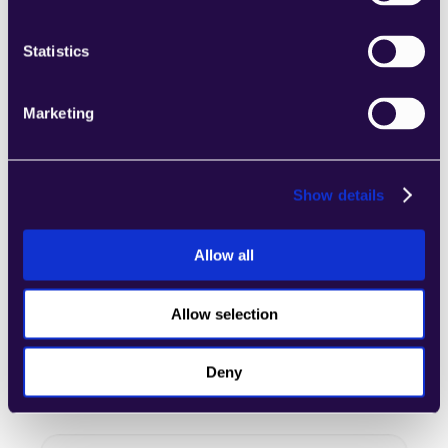
Statistics
SCHRITT 2
Agenten-Einrichtung
Marketing
Entwickeln und starten Sie Ihren ersten Agenten 
mit grundlegender Logik und Integration 
(Prozessabgrenzung und -aufzeichnung, 
Testdatensatz mit 30-50 Beispielen, Basisagent 
Show details
läuft und wird mit Zielausgaben-Mapping 
getestet)
Allow all
Allow selection
Deny