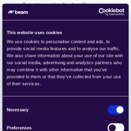
Transaktionsschwellen fest. Die meisten 
Finanzinstitute erreichen die vollständige 
Compliance innerhalb von 3 Wochen.
This website uses cookies
SCHRITT 1
We use cookies to personalise content and ads, to
Agenten-Discovery
provide social media features and to analyse our traffic.
Führen Sie Workshops mit relevanten 
We also share information about your use of our site with
Stakeholdern durch, um Anwendungsfälle zu 
our social media, advertising and analytics partners who
identifizieren und zu priorisieren und die 
may combine it with other information that you’ve
Anforderungen zu erfassen.
provided to them or that they’ve collected from your use
of their services.
Consent
Necessary
Selection
Preferences