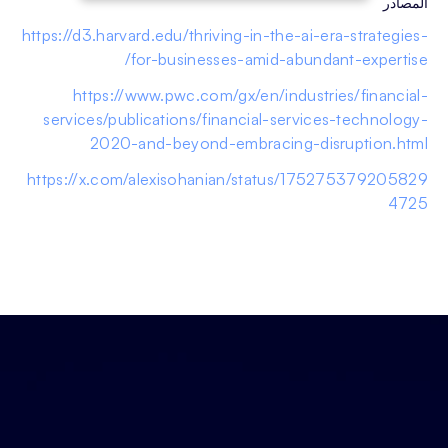
المصادر
https://d3.harvard.edu/thriving-in-the-ai-era-strategies-
for-businesses-amid-abundant-expertise/
https://www.pwc.com/gx/en/industries/financial-
services/publications/financial-services-technology-
2020-and-beyond-embracing-disruption.html
https://x.com/alexisohanian/status/175275379205829
4725