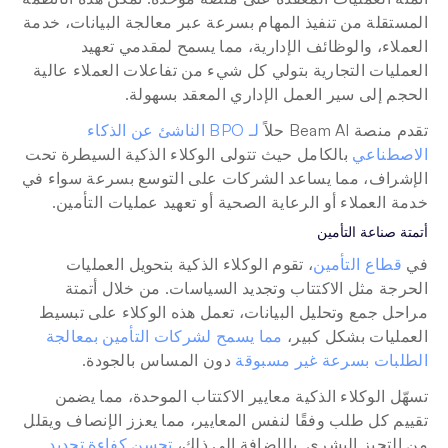
المستقلة من تنفيذ المهام بسرعة عبر معالجة البيانات، خدمة 
العملاء، والوظائف الإدارية، مما يسمح لمقدمي تعهيد 
العمليات التجارية بتولي كل شيء من تفاعلات العملاء عالية 
الحجم إلى سير العمل الإداري المعقد بسهولة. 
تقدم منصة Beam AI حلاً 
لـ BPO الناشئ عن الذكاء 
الاصطناعي
 بالكامل حيث تتولى الوكلاء الذكية السيطرة تحت 
الإشراف، مما يساعد الشركات على التوسع بسرعة سواء في 
خدمة العملاء أو الرعاية الصحية أو تعهيد عمليات التأمين.
أتمتة صناعة التأمين
في 
قطاع التأمين
، تقوم الوكلاء الذكية بتحويل العمليات 
الحرجة مثل الاكتتاب وتجديد السياسات. من خلال أتمتة 
مراحل جمع وتحليل البيانات، تعمل هذه الوكلاء على تبسيط 
العمليات بشكل كبير، 
مما يسمح لشركات التأمين بمعالجة 
الطلبات بسرعة غير مسبوقة
 دون المساس بالجودة. 
تسهّل الوكلاء الذكية معايير الاكتتاب الموحدة، مما يضمن 
تقييم كل طلب وفقًا لنفس المعايير، مما يعزز الإنصاف ويقلل 
من التحيز البشري. بالإضافة إلى ذلك، 
تحسن كفاءة تجديد 