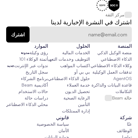
مركز الثقة
اشترك في النشرة الإخبارية لدينا
المنصة
الحلول
الموارد
منصة الوكيل الذكي
الخدمات المالية
رؤى وكيلة
مدونة
الذكاء الاصطناعي
التوظيف وخدمات التعهيد الخارجي
أتمتة الوكلاء 101
وكلاء الذكاء الاصطناعي
اكتساب المواهب
ندوات عبر الإنترنت
جديد
تدفقات العمل الوكيلية
بي بي أو
سجل التاريخ
AgentOS
حلول الذكاء الاصطناعي المخصصة
برنامج الشركاء
قاعدة البيانات والذاكرة والقماش
خدمة العملاء
أكاديمية Beam
التكاملات
تحصيل الديون
حالات الاستخدام
حالة Beam
الرعاية الصحية
دراسات حالة
التأمين
محلي الذكاء الاصطناعي
جدي
إدارة الممتلكات
شركة
قانوني
عنّا
سياسة الخصوصية
الوظائف
الأمان
تواصل
حماية البيانات