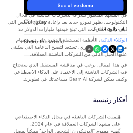
See a live demo
في المشهد المتطور بسرعة للشركات الناشئة في مجال 
Category
التكنولوجيا، يظهر نموذج جديد يعد بإعادة تشكيل الأسس التي 
استراتيجية العمل
تُبنى عليها الشركات التي تبلغ قيمتها مليارات الدولارات: 
الوكلاء الذكية
، الأنظمة المستقلة القادرة على تنفيذ مهام 
Share the article
معقدة دون تدخل بشري، تستعد لتصبح الدعامة التي ستُبنى 
عليها الجيل التالي من الشركات الناشئة العملاقة.
في هذا المقال، نرغب في مناقشة المستقبل الذي ستحتاج 
فيه الشركات الناشئة إلى الاعتماد على الذكاء الاصطناعي 
وكيف يمكن لشركة Beam AI مساعدتك في تطويرك.
أفكار رئيسية
هيمنت الشركات الناشئة في مجال الذكاء الاصطناعي 
على مشهد الشركات العملاقة في عام 2024.
أصبح مفهوم "اليونيكورن الشخص الواحد" ممكناً بفضل 