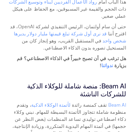
هذا الباب أمام 
رواد الأعمال الفرديين لبناء وتوسيع الشركات
ذات الحجم والقيمة غير المسبوقين، مع الحفاظ على هيكل 
عملي صغير.
حتى أن سام أولتمان، الرئيس التنفيذي لشركة OpenAI، قد 
اقترح أننا 
قد نرى أول شركة تبلغ قيمتها مليار دولار يديرها 
شخص واحد
 في المستقبل القريب، وهو إنجاز كان من 
المستحيل تصوره بدون الذكاء الاصطناعي.
هل ترغب في أن تصبح خبيراً في الذكاء الاصطناعي؟ قم 
بزيارة 
ندواتنا
!
Beam AI: منصة شاملة للوكلاء الذكية 
للشركات الناشئة
Beam AI
 تقف كمنصة رائدة 
لأتمتة الوكلاء الذكية
، وتقدم 
منظومة شاملة تتجاوز الأتمتة البسيطة للمهام. نبني وكلاء 
ذكاء اصطناعي توليدي تساعد المنظمات (بغض النظر عن 
حجمها) في أتمتة المهام اليدوية المتكررة، وزيادة الإنتاجية، 