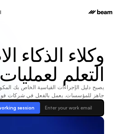
ا
التعلم لعمليا
جاهز للمؤسسات. يعمل بالفعل في شركات فورتشن 500 ويعالج ملايين ال
working session