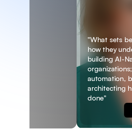
"What sets be
how they unde
building AI-Na
organizations; 
automation, b
architecting 
done"