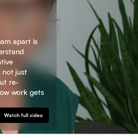
am apart is 
rstand 
tive 
not just 
ut re-
how work gets 
Watch full video