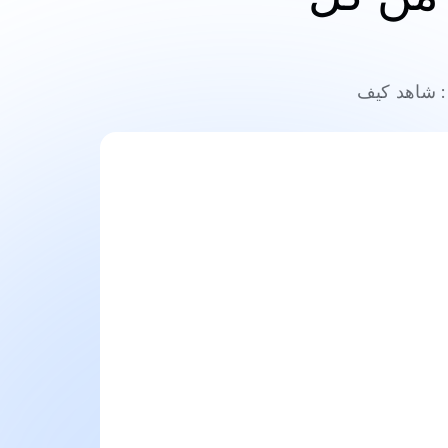
من Booth & Partners إلى مراكز الخدمات المشتركة في Fortune 500: شاهد كيف 