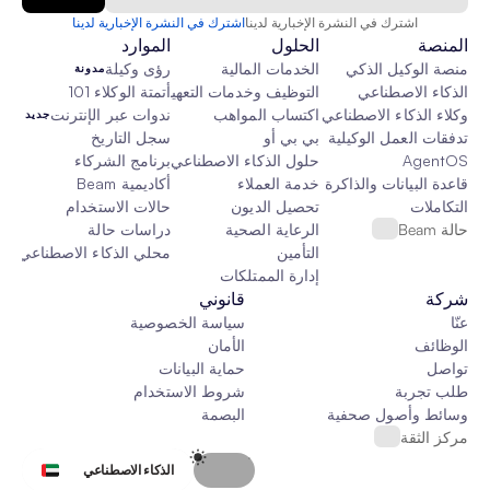
اشترك في النشرة الإخبارية لدينا
اشترك في النشرة الإخبارية لدينا
المنصة
الحلول
الموارد
منصة الوكيل الذكي
الخدمات المالية
رؤى وكيلة
مدونة
الذكاء الاصطناعي
التوظيف وخدمات التعهيد الخارجي
أتمتة الوكلاء 101
وكلاء الذكاء الاصطناعي
اكتساب المواهب
ندوات عبر الإنترنت
جديد
تدفقات العمل الوكيلية
بي بي أو
سجل التاريخ
AgentOS
حلول الذكاء الاصطناعي المخصصة
برنامج الشركاء
قاعدة البيانات والذاكرة والقماش
خدمة العملاء
أكاديمية Beam
التكاملات
تحصيل الديون
حالات الاستخدام
حالة Beam
الرعاية الصحية
دراسات حالة
التأمين
محلي الذكاء الاصطناعي
جدي
إدارة الممتلكات
شركة
قانوني
عنّا
سياسة الخصوصية
الوظائف
الأمان
تواصل
حماية البيانات
طلب تجربة
شروط الاستخدام
وسائط وأصول صحفية
البصمة
مركز الثقة
Select Language
الذكاء الاصطناعي