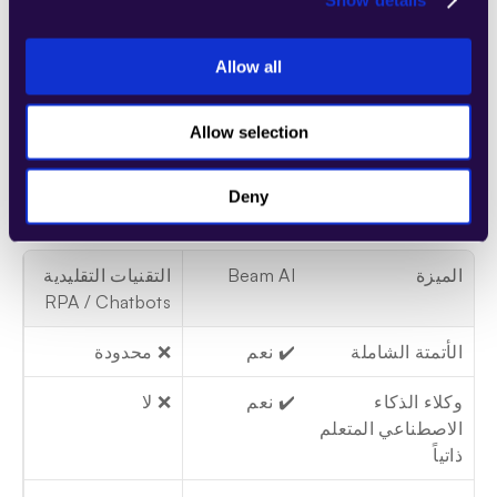
⇒ سرعة وصول إلى السوق:
 إطلاق المنتجات أو الحملات 
الجديدة بسرعة بفضل عمليات المكتب الخلفي الآلية.
Allow all
⇒ تقليل المخاطر:
 التحقق من الامتثال الآلي والتحقق من 
البيانات يقلل من خطر القضايا التنظيمية.
Allow selection
كيف يقارن Beam AI مع الشركات الأخرى؟
Deny
الميزة
Beam AI
التقنيات التقليدية 
RPA / Chatbots
الأتمتة الشاملة
✔️ نعم
❌ محدودة
وكلاء الذكاء 
✔️ نعم
❌ لا
الاصطناعي المتعلم 
ذاتياً