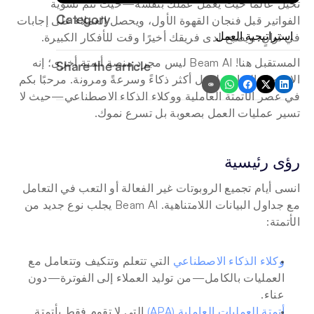
تخيل عالمًا حيث يعمل عملك بنفسه—حيث تتم تسوية 
Category
الفواتير قبل فنجان القهوة الأول، ويحصل العملاء على إجابات 
استراتيجية العمل
في ثوانٍ، ويصبح لدى فريقك أخيرًا وقت للأفكار الكبيرة.
المستقبل هنا! Beam AI ليس مجرد منصة أتمتة أخرى؛ إنه 
Share the article
الاختصار الريادي لعمل أكثر ذكاءً وسرعةً ومرونة. مرحبًا بكم 
في عصر الأتمتة العاملية ووكلاء الذكاء الاصطناعي—حيث لا 
تسير عمليات العمل بصعوبة بل تسرع نموك.
رؤى رئيسية 
انسى أيام تجميع الروبوتات غير الفعالة أو التعب في التعامل 
مع جداول البيانات اللامتناهية. Beam AI يجلب نوع جديد من 
الأتمتة:
وكلاء الذكاء الاصطناعي
 التي تتعلم وتتكيف وتتعامل مع 
العمليات بالكامل—من توليد العملاء إلى الفوترة—دون 
عناء.
أتمتة العمليات العاملية (APA)
 التي لا تقوم فقط بأتمتة 