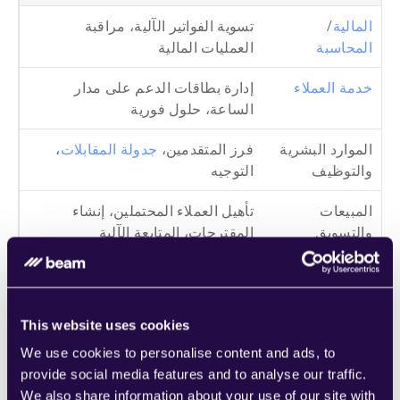
المالية
/
تسوية الفواتير الآلية، مراقبة 
المحاسبة
العمليات المالية
خدمة العملاء
إدارة بطاقات الدعم على مدار 
الساعة، حلول فورية
الموارد البشرية 
فرز المتقدمين، 
جدولة المقابلات
، 
والتوظيف
التوجيه
المبيعات 
تأهيل العملاء المحتملين، إنشاء 
والتسويق
المقترحات، المتابعة الآلية
العمليات
إدارة المخزون، معالجة الطلبات، 
تنسيق اللوجستيات
This website uses cookies
We use cookies to personalise content and ads, to
تجربة المستخدم: بسيطة، سريعة، ومتاحة
provide social media features and to analyse our traffic.
We also share information about your use of our site with
Beam AI مُصَمَّمة لرواد الأعمال
—وليس فقط لخبراء التقنية. 