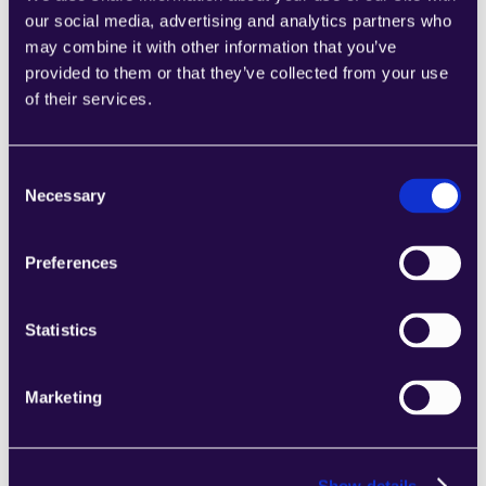
our social media, advertising and analytics partners who
نحن نوفر:
may combine it with other information that you’ve
provided to them or that they’ve collected from your use
واجهة مستخدم بديهية: 
نشر وكلاء الذكاء الاصطناعي في 
of their services.
دقائق، وليس أسابيع.
عملية انطلاق شاملة:
 إرشادات وموارد خطوة بخطوة 
تساعدك على البدء بسرعة.
Consent
تكاملات سلسة: 
ربط Beam AI بأدوات عملك 
المفضلة
Necessary
Selection
بسهولة تامة.
اكتشف تكاملاتنا بالتفصيل!
Preferences
عوائد ملموسة لرواد الأعمال
Statistics
ما الذي يهم مالكي الأعمال أكثر؟ 
النتائج. 
Marketing
نحن نوفر ذلك من خلال:
⇒ توفير التكاليف:
 استبدال العمل اليدوي، تقليل الأخطاء، 
وتبسيط العمليات.
Show details