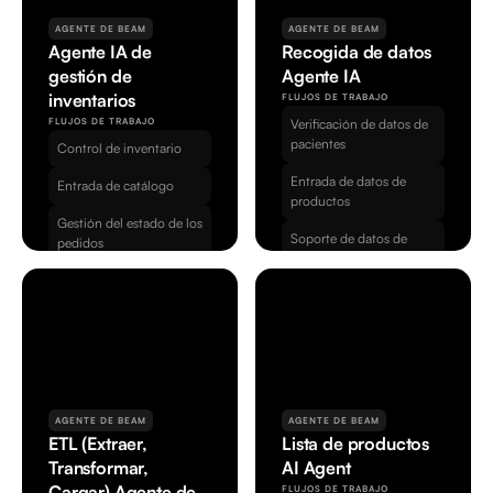
AGENTE DE BEAM
AGENTE DE BEAM
Agente IA de 
Recogida de datos 
gestión de 
Agente IA
inventarios
FLUJOS DE TRABAJO
FLUJOS DE TRABAJO
Verificación de datos de 
pacientes
Control de inventario
Entrada de datos de 
Entrada de catálogo
productos
Gestión del estado de los 
Soporte de datos de 
pedidos
laboratorio
AGENTE DE BEAM
AGENTE DE BEAM
ETL (Extraer, 
Lista de productos 
Transformar, 
AI Agent
Cargar) Agente de 
FLUJOS DE TRABAJO