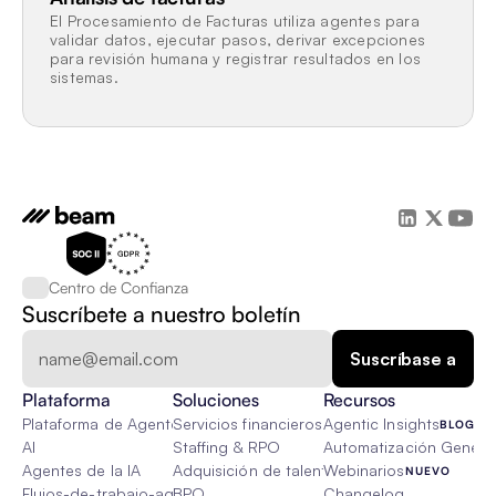
El Procesamiento de Facturas utiliza agentes para 
validar datos, ejecutar pasos, derivar excepciones 
para revisión humana y registrar resultados en los 
sistemas.
Centro de Confianza
Suscríbete a nuestro boletín
Plataforma
Soluciones
Recursos
Plataforma de Agente de IA
Servicios financieros
Agentic Insights
BLOG
AI
Staffing & RPO
Automatización Genétic
Agentes de la IA
Adquisición de talento
Webinarios
NUEVO
Flujos-de-trabajo-agenticos
BPO
Changelog