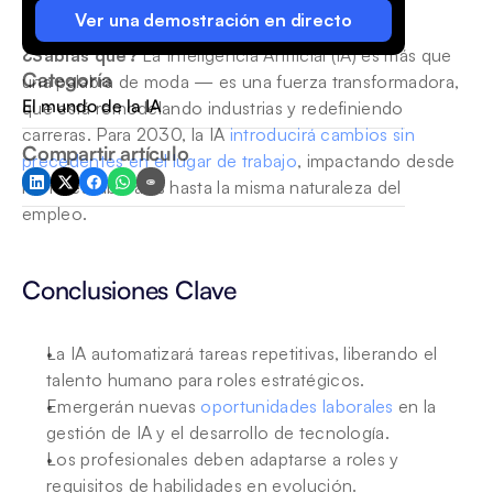
Ver una demostración en directo
¿Sabías que? 
La Inteligencia Artificial (IA) es más que 
Categoría
una palabra de moda — es una fuerza transformadora, 
El mundo de la IA
que está remodelando industrias y redefiniendo 
carreras. Para 2030, la IA 
introducirá cambios sin 
Compartir artículo
precedentes en el lugar de trabajo
, impactando desde 
los roles laborales hasta la misma naturaleza del 
empleo.
Conclusiones Clave
La IA automatizará tareas repetitivas, liberando el 
talento humano para roles estratégicos.
Emergerán nuevas 
oportunidades laborales
 en la 
gestión de IA y el desarrollo de tecnología.
Los profesionales deben adaptarse a roles y 
requisitos de habilidades en evolución.