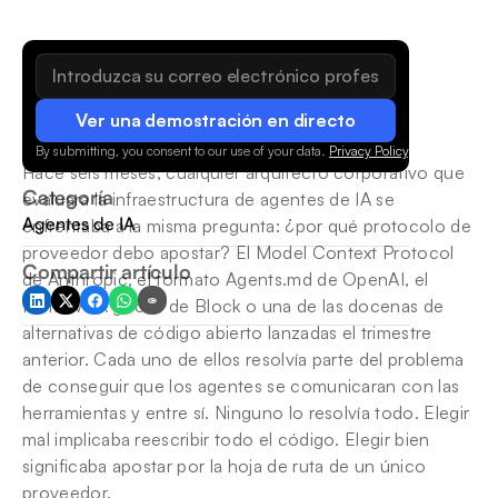
Ver una demostración en directo
By submitting, you consent to our use of your data.
Privacy Policy
.
Hace seis meses, cualquier arquitecto corporativo que 
Categoría
evaluara la infraestructura de agentes de IA se 
Agentes de IA
enfrentaba a la misma pregunta: ¿por qué protocolo de 
proveedor debo apostar? El Model Context Protocol 
Compartir artículo
de Anthropic, el formato Agents.md de OpenAI, el 
framework goose de Block o una de las docenas de 
alternativas de código abierto lanzadas el trimestre 
anterior. Cada uno de ellos resolvía parte del problema 
de conseguir que los agentes se comunicaran con las 
herramientas y entre sí. Ninguno lo resolvía todo. Elegir 
mal implicaba reescribir todo el código. Elegir bien 
significaba apostar por la hoja de ruta de un único 
proveedor.