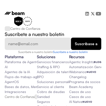
Centro de Confianza
Suscríbete a nuestro boletín
Suscríbete a nuestro boletín
Suscríbete a nuestro boletín
Plataforma
Soluciones
Recursos
Plataforma de Agente de IA
Servicios financieros
Agentic Insights
BLOG
AI
Staffing & RPO
Automatización Genétic
Agentes de la IA
Adquisición de talento
Webinarios
NUEVO
Flujos-de-trabajo-agenticos
BPO
Changelog
AgentOS
Soluciones personalizadas de IA
Programa de socios
Bases de datos, Memoria & Trapo
Servicio al cliente
Beam Academy
Integraciones
Cobro de deudas
Casos de uso
Centro de Confianza
Sanidad
Casos de uso
Seguros
AI Native
NUEVO