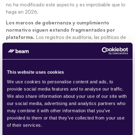
no ha modificado este aspecto y es improbable que lo 
haga en 2026.
Los marcos de gobernanza y cumplimiento 
normativo siguen estando fragmentados por 
plataforma.
 Los registros de auditoría, las políticas de 
seguridad, el control manual (human-in-the-loop) y la 
gestión del riesgo quedan fuera del alcance de la AAIF. 
Cada proveedor los gestiona de manera distinta. Una 
empresa que decida migrar de plataforma de agentes 
This website uses cookies
seguirá teniendo que reconfigurar toda su integración 
de gobernanza. De poco sirve disponer de una capa de 
We use cookies to personalise content and ads, to
conexión estandarizada si el formato de registro de 
provide social media features and to analyse our traffic.
auditoría no lo está.
We also share information about your use of our site with
our social media, advertising and analytics partners who
Las habilidades específicas para cada sector 
may combine it with other information that you’ve
siguen requiriendo desarrollos a medida.
 Un agente 
provided to them or that they’ve collected from your use
para procesar partes de seguros, otro para gestionar 
of their services.
cuentas pendientes o uno enfocado a la planificación 
logística: ninguna de estas soluciones viene de serie 