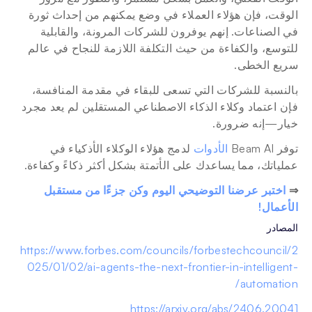
الوقت، فإن هؤلاء العملاء في وضع يمكنهم من إحداث ثورة 
في الصناعات. إنهم يوفرون للشركات المرونة، والقابلية 
للتوسع، والكفاءة من حيث التكلفة اللازمة للنجاح في عالم 
سريع الخطى.
بالنسبة للشركات التي تسعى للبقاء في مقدمة المنافسة، 
فإن اعتماد وكلاء الذكاء الاصطناعي المستقلين لم يعد مجرد 
خيار—إنه ضرورة. 
توفر Beam AI 
الأدوات
 لدمج هؤلاء الوكلاء الأذكياء في 
عملياتك، مما يساعدك على الأتمتة بشكل أكثر ذكاءً وكفاءة.
⇒ 
اختبر عرضنا التوضيحي اليوم وكن جزءًا من مستقبل 
الأعمال! 
المصادر
https://www.forbes.com/councils/forbestechcouncil/2
025/01/02/ai-agents-the-next-frontier-in-intelligent-
automation/
https://arxiv.org/abs/2406.20041