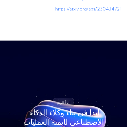
https://arxiv.org/abs/2304.14721
ابدأ اليوم
ابدأ في بناء وكلاء الذكاء 
الاصطناعي لأتمتة العمليات