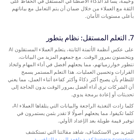
وخيمة، يساعد الذكاء الاصطناعي المستقل في الحفاظ على 
الثقة مع العملاء من خلال ضمان أن يتم التعامل مع بياناتهم 
بأعلى مستويات الأمان.
7. التعلم المستقل: نظام يتطور
على عكس أنظمة الأتمتة الثابتة، يتعلم العملاء المستقلون AI 
ويتحسنون بمرور الوقت. مع جمعهم المزيد من البيانات، 
تتطور خوارزمياتهم، مما يجعلهم أفضل في أداء المهام واتخاذ 
القرارات وتحسين العمليات. هذا التعلم المستمر يسمح 
للنظام بأن يصبح أكثر ذكاءً وأكثر كفاءة أثناء العمل، مما يعني 
أن الشركات ترى أداء أفضل بمرور الوقت بدون الحاجة إلى 
تحديثات أو إعادة برمجة يدوي.
كلما زادت التغذية الراجعة والبيانات التي يتلقاها العملاء AI، 
كلما تكيفوا، مما يجعلهم أصولًا لا تقدر بثمن يستمرون في 
توفير قيمة طويلة بعد الإعداد الأولي.
للمزيد من الاستكشاف، شاهد مقالتنا التي تستكشف 
hyperautomation كقوة دافعة للميزة التنافسية.
.