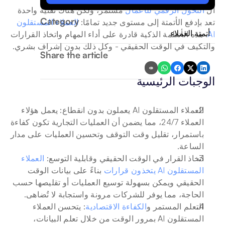
ال 
التحول الرقمي للأعمال
 مستمر، ولكن هناك تقنية واحدة 
Category
تعد بإدفع الأتمتة إلى مستوى جديد تمامًا: 
العملاء المستقلون 
أتمتة العملاء
AI
. هذه الأنظمة الذكية قادرة على أداء المهام واتخاذ القرارات 
والتكيف في الوقت الحقيقي - وكل ذلك بدون إشراف بشري. 
Share the article
الوجبات الرئيسية 
العملاء المستقلون AI يعملون بدون انقطاع: يعمل هؤلاء 
العملاء 24/7، مما يضمن أن العمليات التجارية تكون كفاءة 
باستمرار، تقليل وقت التوقف وتحسين العمليات على مدار 
الساعة.
اتخاذ القرار في الوقت الحقيقي وقابلية التوسع: 
العملاء 
المستقلون AI يتخذون قرارات
 بناءً على بيانات الوقت 
الحقيقي ويمكن بسهولة توسيع العمليات أو تقليصها حسب 
الحاجة، مما يوفر للشركات مرونة واستجابة لا تُضاهى.
التعلم المستمر و
الكفاءة الاقتصادية
: يتحسن العملاء 
المستقلون AI بمرور الوقت من خلال تعلم البيانات، 