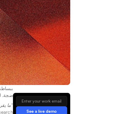
ببساطة
ضجة. لذ
“
ما يقرب من 30% من قادة الأعمال يشيرون 
See a live demo
search