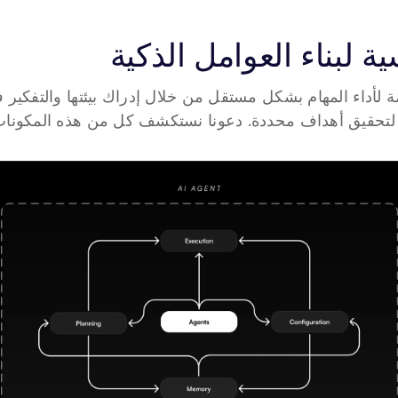
ة لبناء العوامل الذكية
ت لتحقيق أهداف محددة. دعونا نستكشف كل من هذه المكونات