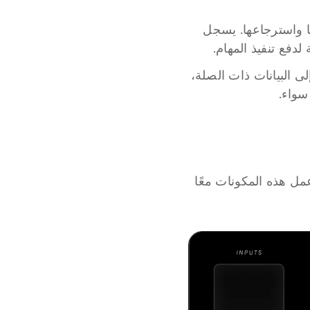
يعمل جزء الذاكرة كقاعدة بيانات للعامل، حيث يدير كيفية تخزين المعلومات وتنظيمها واسترجاعها. يسجل 
دفع تنفيذ المهام.
من خلال هيكلة المعلومات مع البيانات الفوقية، يمكن لجزء الذاكرة الوصول بسرعة إلى البيانات ذات الصلة، 
سواء.
بعد استكشاف الكتل الأساسية لبناء عوامل Beam AI، يمكننا الآن الخوض في كيفية عمل هذه المكونات معًا 