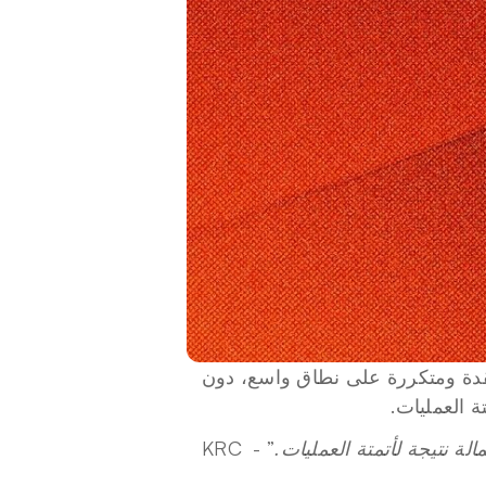
 هم تطبيقات يمكنها تنفيذ مهام معقدة ومتكررة على نطاق واسع، دون 
 العمليات.
” - KRC 