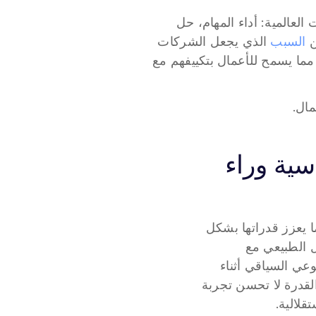
يمكن لوكلاء الذكاء الاصطناعي أن يقوموا بالكثير من أجل المؤسسات العالمية: أداء المهام، حل 
 
السبب
 الذي يجعل الشركات 
الكبيرة والصغيرة تتجه نحو استخدامهم هو مدى قابليتهم للتخصيص، مما يسمح للأعمال بتكييفهم مع 
مال.
النماذج اللغوية الكبيرة (LLMs): الطبقة الأساسية وراء 
 (LLMs)، مما يعزز قدراتها بشكل 
كبير. تتيح هذه النماذج للعوامل الذكية معالجة وإنتاج اللغة البشرية، مما يسهل التفاعل الطبيعي مع 
المستخدمين. باستخدام النماذج اللغوية الكبيرة، يمكن للعوامل الذكية الحفاظ على الوعي السياقي أثناء 
المحادثات، مما يسمح لها بتقديم إجابات ذات صلة تعتمد على التبادلات السابقة. هذه القدرة لا تحسن تجربة 
قلالية.