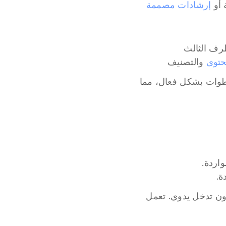
أو 
إرشادات مصممة 
رف الثالث
محتوى
 والتصنيف
من خلال الاستفادة من هذه الأدوات، يمكن للعامل الذكي أتمتة العمليات متعددة الخطوات بشكل فعال، مما 
واردة.
بمجرد حدوث محفز، يبدأ العامل تلقائيًا في تدفق العمل الخاص به، ومعالجة المهام دون تدخل يدوي. تعمل 