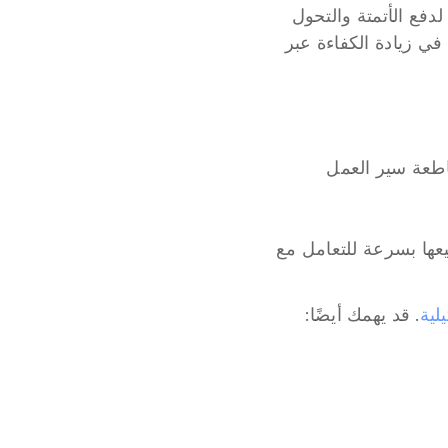
 يقدمون مجموعة واسعة من الفوائد التي تجعلهم ضروريين لدفع الأتمتة والتحول 
الرقمي. مرونتهم وقدراتهم تفتح العديد من استخدامات وحالات التي تلعب دورًا حيويًا في زيادة الكفاءة عبر 
: يتصل بسهولة بتطبيقات الأعمال وقواعد البيانات الحالية دون مقاطعة سير العمل 
: سير العمل الموحدة التي يمكن تعديلها وتوسيعها بسرعة للتعامل مع 
لية
. قد يهمك أيضًا: 