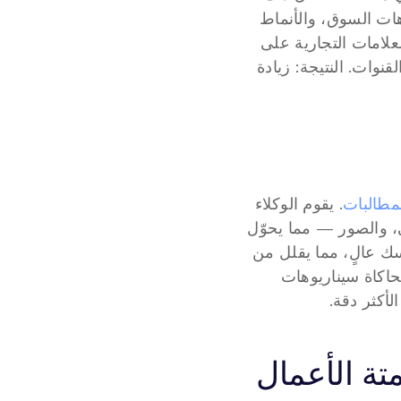
في الوقت الفعلي. في الخلفية، تقوم نماذج التنبؤ الذكية بدمج بيانات المبيعات، واتجاهات السوق، والأنماط 
الموسمية للحفاظ على مستويات المخزون على النحو الصحيح. تساعد هذه الأدوات العلامات التجارية على 
الاستجابة بسرعة للاحتياجات المتغيرة للعملاء والبقاء قادرة على المنافسة عبر جميع القنوات. النتيجة: زيادة 
مطالبات
. يقوم الوكلاء 
باستخراج الحقائق الأساسية من الوثائق المكتوبة بخط اليد، ورسائل البريد الإلكتروني، والصور — مما يحوّل 
الفوضى غير المنظمة إلى رؤى منظمة. يمكن الآن إنشاء ملخصات المطالبات مع تماسك عالٍ، مما يقلل من 
المراجعة اليدوية وتأخير التسوية. وفي الوقت نفسه، تُمكن البيانات الاصطناعية من محاكاة سيناريوهات 
لأكثر دقة.
تة الأعمال