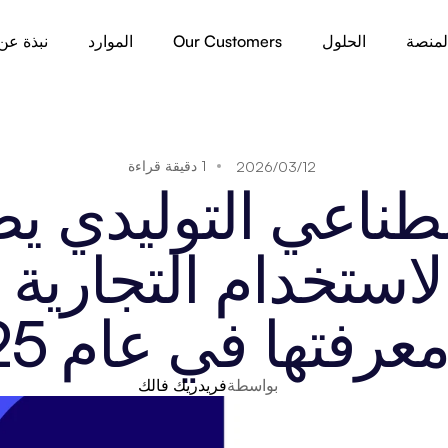
لمنصة
الحلول
Our Customers
الموارد
نبذة عن
1 دقيقة قراءة
12‏/03‏/2026
عرفتها في عام 2025
بواسطة
فريدريك فالك