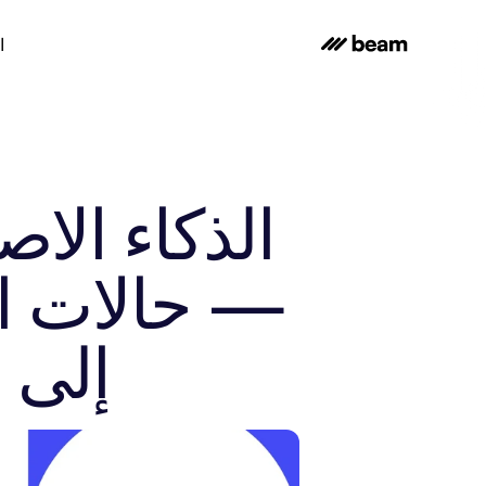
ا
إلى م