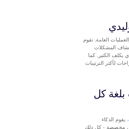
ليدي
، يساعد الذكاء الاصطناعي التوليدي في تحسين الصيانة ومراقبة الجودة والعمليات العامة. تقوم 
أنظمة الذكاء الاصطناعي بتحليل بيانات الآلات وردود الفعل من أجهزة الاستشعار لاكتشاف المشكلات 
المحتملة قبل حدوثها، مما يتيح لفرق الإنتاج اتخاذ الإجراءات مبكرًا وتجنب التوقف الذي يكلف الكثير. كما 
يمكنه محاكاة التغييرات في خطوط الإنتاج واستخدام الموارد، مما يوفر بسرعة الاقتراحات لأكثر الترتيبات 
التجار يستخدمون الذكاء الاصطناعي للتحدث بلغة كل 
. يقوم الذكاء 
الاصطناعي بإنشاء أوصاف منتجات فريدة، وإعلانات مستهدفة، وحملات بريد إلكتروني مخصصة - كل ذلك 