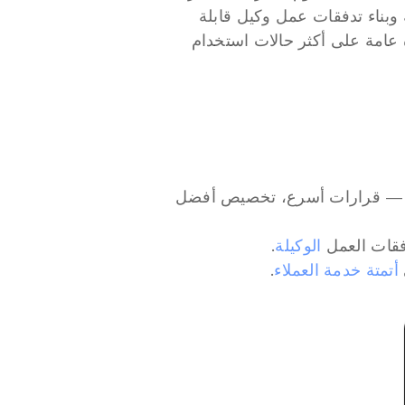
وكلاء الذكاء الاصطناعي، مثل تلك من Beam AI، لدفع الأتمتة الذكية وبناء تدفقات عمل وكيل قابلة 
للتوسع. من التمويل والتصنيع إلى التأمين — توفر هذه المقالة نظرة عامة على أكثر حالات استخدام 
الذكاء الاصطناعي التوليدي يحقق قيمة تجارية حقيقية في 2025 — قرارات أسرع، تخصيص أفضل 
فقات العمل 
الوكيلة
.
أتمتة خدمة العملاء
.