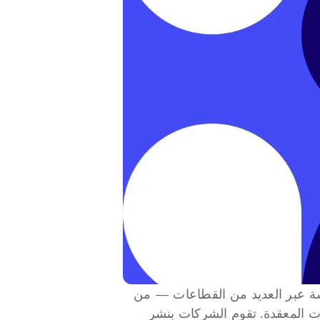
في عام 2025، تقدم الذكاء الاصطناعي التوليدي قيمة تجارية ملموسة عبر العديد من القطاعات — من 
خلال تسريع اتخاذ القرار، وتخصيص تجارب العملاء، وتحسين العمليات المعقدة. تقوم الشركات بنشر 